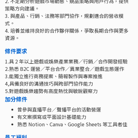
2. 不定期分析遊戲市場動態、競品策略與用戶行為，提供
策略方向建議。
3. 與產品、行銷、法務等部門協作，規劃適合的營收模
式。
4. 培養並維持良好的合作夥伴關係，爭取長期合作與更多
資源。
條件要求
1.具 2 年以上遊戲或娛樂產業業務／行銷／合作開發經驗
2.熟悉 B2C 運營／平台合作／異業整合／遊戲生態運作
3.能獨立進行商務提案、簡報製作與專案推進
4,具備良好的溝通技巧與跨部門協作能力
5.對遊戲娛樂趨勢有高度熱忱與敏銳觀察力
加分條件
曾參與直播平台／聲播平台的活動營運
有文案撰寫或平面設計基礎能力
熟悉 Notion、Canva、Google Sheets 等工具者佳
員工福利