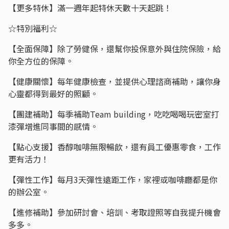
【更多特休】滿一週年起特休天數十天起跳！
☆特別福利☆
【全面保障】除了勞健保，還幫你投保意外與住院保險，給
你全方位的保障。
【健康關懷】每年健康檢查，並提供心理諮商補助，讓你身
心靈都得到最好的照顧。
【團建補助】每季補助Team building，吃吃喝喝玩密室打
漆彈增進同事間的感情。
【點心支援】香醇咖啡無限暢飲，還有員工優惠零食，工作
更有活力！
【彈性工作】每月3天彈性遠距工作，家裡或咖啡廳都是你
的辦公室。
【進修補助】參加研討會、培訓、考取證照等自我提升機會
多多。