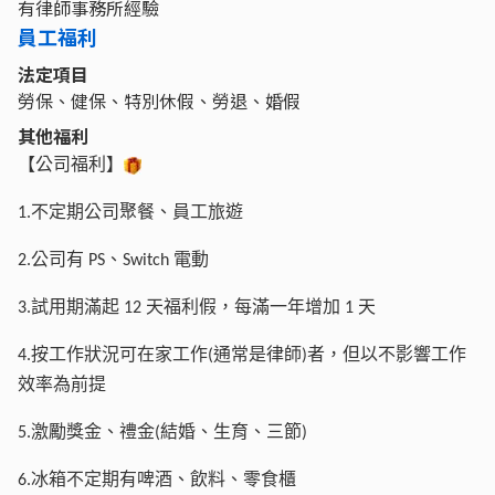
有律師事務所經驗
員工福利
法定項目
勞保、健保、特別休假、勞退、婚假
其他福利
【公司福利】
不定期公司聚餐、員工旅遊
1.
公司有
、
電動
2.
PS
Switch
試用期滿起
天福利假，每滿一年增加
天
3.
12
1
按工作狀況可在家工作
通常是律師
者，但以不影響工作
4.
(
)
效率為前提
激勵獎金、禮金
結婚、生育、三節
5.
(
)
冰箱不定期有啤酒、飲料、零食櫃
6.