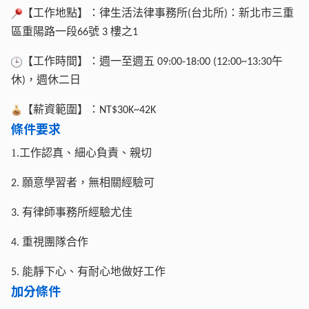
【工作地點】：律生活法律事務所
台北所
：新北市三重
(
)
區重陽路一段
號
樓之
66
3
1
【工作時間】：週一至週五
午
09:00-18:00 (12:00~13:30
休
，週休二日
)
【薪資範圍】：
NT$30K~42K
條件要求
1.工作認真、細心負責、親切
願意學習者，無相關經驗可
2.
有律師事務所經驗尤佳
3.
重視團隊合作
4.
能靜下心、有耐心地做好工作
5.
加分條件