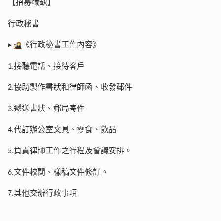
【招募職缺】
行政秘書
▸
《行政秘書工作內容》
接聽電話、接待客戶
1.
協助製作書狀和律師函、收發郵件
2.
遞送書狀、郵局寄件
3.
代訂辦公室文具、零食、飲品
4.
負責律師工作之行程及會議安排。
5.
文件校閱、樣稿文件修訂。
6.
其他交辦行政事項
7.