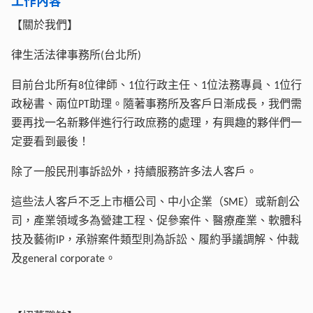
【關於我們】
律生活法律事務所
台北所
(
)
目前台北所有
位律師、
位行政主任、
位法務專員、
位行
8
1
1
1
政秘書、兩位
助理。隨著事務所及客戶日漸成長，我們需
PT
要再找一名新夥伴進行行政庶務的處理，有興趣的夥伴們一
定要看到最後！
除了一般民刑事訴訟外，持續服務許多法人客戶。
這些法人客戶不乏上市櫃公司、中小企業（
）或新創公
SME
司，產業領域多為營建工程、促參案件、醫療產業、軟體科
技及藝術
，承辦案件類型則為訴訟、履約爭議調解、仲裁
IP
及
。
general corporate