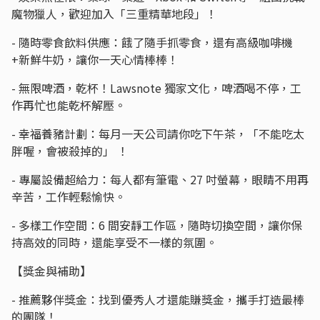
魔物獵人，歡迎加入「三重精華地段」！
- 隨時零食飲料供應：餓了隨手抓零食，還有高級咖啡機
+新鮮牛奶，讓你一天心情棒棒！
- 無限啤酒，乾杯！Lawsnote 獨家文化，啤酒喝不停，工
作再忙也能乾杯解壓。
- 幸福養豬計劃：每月一天公司請你吃下午茶，「不能吃太
胖喔，會被殺掉的」 ！
- 專屬設備超給力：每人都有筆電、27 吋螢幕，眼睛不用再
辛苦，工作輕鬆愉快。
- 多樣工作空間：6 間安靜工作區，隨時切換空間，讓你保
持高效的同時，還能享受不一樣的氛圍。
【獎金與補助】
- 推薦夥伴獎金：找到優秀人才還能賺獎金，攜手打造最棒
的團隊！