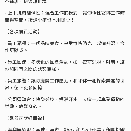
不補班，快樂無止境！
- 上下班時間彈性：混合工作的模式，讓你彈性安排工作時
間與空間，接送小孩也不用擔心！
【各項優質活動】
- 員工聚餐：一起品嚐美食、享受愉快時光，感情升溫，合
作更默契。
- 員工團建：多樣化的團建活動，如：密室逃脫、射箭，讓
你和同事之間的默契更強。
- 員工旅遊：讓你拋開工作壓力，和夥伴一起探索美麗的世
界，留下更多回憶。
- 公司運動會：快樂競技，揮灑汗水！大家一起享受運動的
樂趣，放鬆身心。
【進公司就好幸福】
- 娛樂無極限：桌球、桌遊、Xbox 和 Switch等，組團挑戰