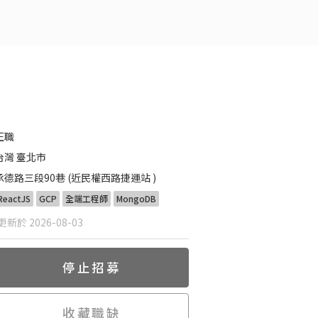
正職
台灣 臺北市
承德路三段90巷 (近民權西路捷運站 )
ReactJS
GCP
全端工程師
MongoDB
新於 2026-08-03
停止招募
收藏職缺