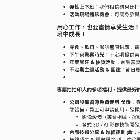
彈性上下班
：我們相信結果比打
活動現場體驗機會
：可親身參與
用心工作，也要盡情享受生活！
境中成長！
零食、飲料、咖啡無限供應
：補
下午茶驚喜時光
：不定期提供美
年度尾牙 & 抽獎活動
：超豐富
不定期主題活動 & 團建
：節日
專屬拍拍印人的多項福利，提供最好
公司設備資源免費使用
🎥📷
端設備，員工可申請使用，發揮
影像設備（專業相機、運
各式 3D / AI 影像技術開
內部技術分享 & 進修補助
🎓
年終獎金 & 績效獎金
💰：依公