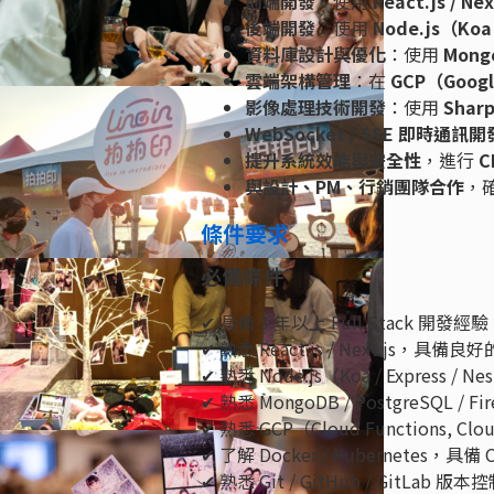
前端開發
：使用
React.js / Nex
後端開發
：使用
Node.js（Koa 
資料庫設計與優化
：使用
Mongo
雲端架構管理
：在
GCP（Googl
影像處理技術開發
：使用
Sharp
WebSocket / SSE 即時通訊開
提升系統效能與安全性
，進行
C
與設計、PM、行銷團隊合作
，
條件要求
必備條件
✔ 具備 3 年以上 Full Stack 開發經驗
✔ 熟悉 React.js / Next.js，具
✔ 熟悉 Node.js（Koa / Express /
✔ 熟悉 MongoDB / PostgreSQL /
✔ 熟悉 GCP（Cloud Functions, C
✔ 了解 Docker / Kubernetes，具備 
✔ 熟悉 Git / GitHub / GitLab 版本