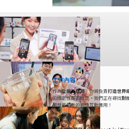
工作內容
作為
全端工程師
，你將負責
打造世界
的穩定性與高效能。我們正在尋找
對
開發最創新的影像互動應用！
🔹 你的挑戰