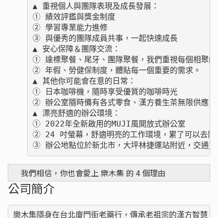
▲ 重視個人與團隊表現及成長發展：

① 績效評鑑與獎金制度

② 學習專業能力進修

③ 與優秀的團隊成員共事，一起快速成長

▲ 安心保障＆團隊交流：

① 達標聚餐、尾牙、團隊聚餐，我們重視每個相聚的時
② 年假、勞健保制度，體貼每一個重要的需求。

▲ 其他你可能會在意的日常：

① 日本咖啡機，隨時享受優質的咖啡時光

② 辦公室隨時備有各式零食、漢方養生茶無限供應

▲ 漂亮舒適的辦公環境：

① 2022年全新啟用的MUJI風開放式辦公室

② 24 吋螢幕，舒適明亮的工作環境，累了可以去陽台
③ 辦公地點位於新北市，大坪林捷運站附近，交通方
我們相信，你也會愛上 樂木集 的 4 個理由
公司簡介
樂木集隱⾝在台北廈⾨街老藥行，傳承老祖宗的漢方智慧，