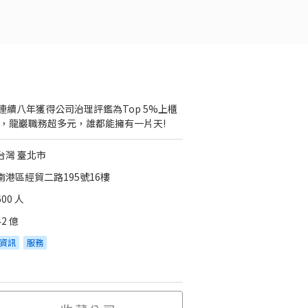
連續八年獲得公司治理評鑑為Top 5%上櫃
 ，龍巖職務超多元，誰都能擁有一片天!
台灣 臺北市
南港區經貿二路195號16樓
600 人
42 億
資訊
服務