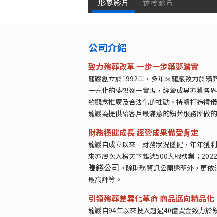
形象影片
參考影片
公司介紹
致力殯葬改革 一步一步築夢踏實
龍巖創立於1992年，多年來龍巖致力於
一元化的夢想逐一實現，經營成果亦獲各界
約觀念推廣及合法化的推動、持續打造禮儀
龍巖為提供給客戶最滿意的殯葬服務所做的
財務穩健成長 經營成果備受肯定
龍巖自成立以來，財務狀況穩健，年年獲利
來亦屢次入榜天下雜誌500大服務業；20
賺錢公司
。除財務資訊公開透明外，更依
最高評等。
引領殯葬差異化革命 商品邁向精品化
龍巖自94年以來投入超過40億資金致力