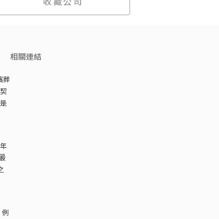
收藏公司
相關連結
殯葬
契
是
年
最
之
，例