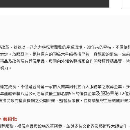
殯葬改革，默默以一己之力耕耘著艱難的產業環境，30年來的堅持，不僅使
肯定。放眼亞洲、絕無僅有的頂級六星級香格里拉—真龍殿的誕生、生前
精品及改善現有葬儀用品，與國內外知名藝術家合作開發殯葬精品等，皆
努力。
穩定成長，不僅是台灣第一家擠入商業周刊五百大服務業之殯葬企業，多
及服務業第12位
22年龍巖蟬聯八屆公司治理資優生排名前5%的優良企業
法接受政府權責機關之公開評鑑、監督及考核，並持續獲得主管機關評鑑
、藝術化
於殯葬服務、禮儀商品與設施改革研發，並與多位文化界及藝術界大師合作