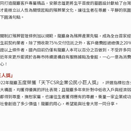
同打造龍巖客戶專屬精品，安藤忠雄更將生平首度的墓園設計獻給了台灣
才能樹立以人性為關懷起點的殯葬業文化，讓往生者在尊嚴、平靜的氛圍
下圓滿句點。
關制訂殯葬管理條例加以規範，龍巖身為殯葬產業先驅，成為全台首家經
生前契約業者，除了預收款75％交付信託之外，客戶繳費超過總價之20
證以上條件者，國內目前仍僅有龍巖人本可以百分之百做到，不受許多同
近年來更斥鉅資於各縣市持續建構自有服務據點及會館，一心一意為消費
心！
巨人獎」
五度榮獲「天下CSR企業公民小巨人獎」
22年龍巖
，評選指標包含
大構面，均獲得優異的評比表現；且龍巖多年來針對中低收入戶與經濟弱
都得到尊重，撫慰家屬，也讓往生者獲得應有的尊嚴。衡量一家企業成功
社會創造了多少價值！龍巖的用心，希望能與社會大眾一同分享。