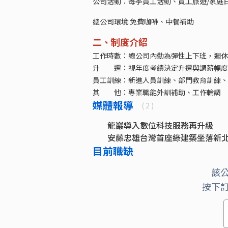
公司活動：每季員工活動、員工旅遊/家庭
總公司環境:免費咖啡、中餐補助
二、制度介紹
工作時數：總公司內勤為彈性上下班，週休
升 遷：視年度考績決定升遷與調薪幅度
員工訓練：新進人員訓練、部門教育訓練、
其 他：專業職能外訓補助、工作輪調
媒體報導
( 2 )
龍巖導入數位科技服務再升級
安藤忠雄台灣首座綠建築坐落新
目前職缺
該
按下