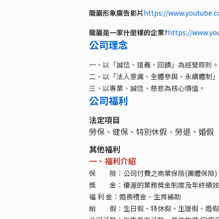
龍巖形象廣告影片
https://www.youtube
龍巖是一家什麼樣的企業?
https://www.y
公司理念
一、以「誠信、道義、回饋」為經營原則。
二、以「法人意識、全體參與、永續體制」
三、以專業、誠信、慈悲為核心價值。
公司福利
法定項目
勞保、健保、特別休假、勞退、婚假
其他福利
一、福利介紹
保 險：公司付費之商業保險(團體保險)
獎 金：優渥的業務獎金制度及年終績效
福 利 金：婚喪禮金、生育補助
給 假：生日假、特休假、生理假、婚假