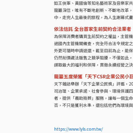
如王俠軍、黃國倫等知名藝術家及音樂家共
龍巖深信，唯有不斷地創新、不斷地改革，
中，走完人生最後的旅程，為人生謝幕式畫
依法信託 全台首家生前契約合法業者
為保障消費者購買生前契約之權益，主管機
過國內主管機關備查，完全符合法令規定之
外更可隨時申請退還。截至目前為止，能保
仍然削價違法販售之競爭阻擾，不僅如此，
謀取最大的福利和保障，貫徹永續經營之決
龍巖五度榮獲「天下CSR企業公民小
天下雜誌舉辦「天下企業公民獎」評鑑，20
司治理、企業承諾、社會參與、環境保護四
者，提供「義助殮葬」服務，讓每一個生命
否，不只是獲利水準，還包括他們為環境與
https://www.lyls.com.tw/