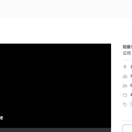
龍巖
公司