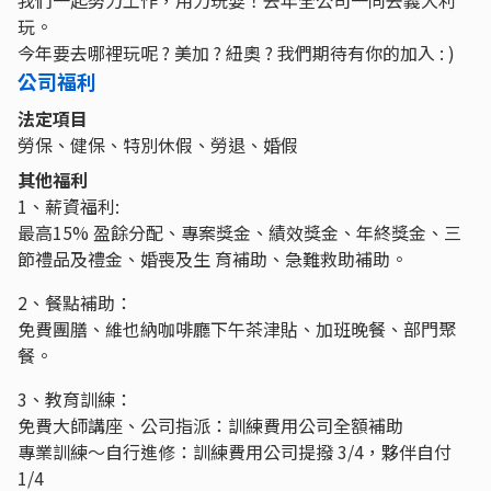
我們一起努力工作，用力玩耍！去年全公司一同去義大利
玩。
今年要去哪裡玩呢 ? 美加 ? 紐奧 ? 我們期待有你的加入 : )
公司福利
法定項目
勞保、健保、特別休假、勞退、婚假
其他福利
1、薪資福利:
最高15% 盈餘分配、專案獎金、績效獎金、年終獎金、三
節禮品及禮金、婚喪及生 育補助、急難救助補助。
2、餐點補助：
免費團膳、維也納咖啡廳下午茶津貼、加班晚餐、部門聚
餐。
3、教育訓練：
免費大師講座、公司指派：訓練費用公司全額補助
專業訓練～自行進修：訓練費用公司提撥 3/4，夥伴自付
1/4