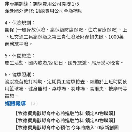
非專業訓練：訓練費用公司提撥 1/5
派赴國外進修: 訓練費用公司全額補助
4、保險規劃：
團保 (一般身故保險、高保額防癌保險、住院醫療保險)、上
下班交通工具高保額之第三責任險及財產損失險、1000萬
商務旅平險。
5、休閒旅遊：
慶生活動、國內旅遊/家庭日、國外旅遊、尾牙摸彩晚會。
6、健康照護：
流感疫苗施打補助、定期員工健康檢查、鼓勵於上班時間使
用籃球場、健身器材、桌球場、羽球場、高爾夫、按摩椅等
設施。
媒體報導
( 3 )
【牧德獨角獸孵育中心將進駐竹科 鎖定AI物聯網】
【牧德獨角獸孵育中心將進駐竹科 鎖定AI物聯網】
【牧德獨角獸孵育中心預估 今年將納入10家新創團