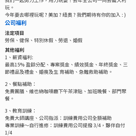
我們一起努力工作，用力玩耍！去年全公司一同去義大利
玩。
今年要去哪裡玩呢 ? 美加 ? 紐奧 ? 我們期待有你的加入 : )
公司福利
法定項目
勞保、健保、特別休假、勞退、婚假
其他福利
1、薪資福利:
最高15% 盈餘分配、專案獎金、績效獎金、年終獎金、三
節禮品及禮金、婚喪及生 育補助、急難救助補助。
2、餐點補助：
免費團膳、維也納咖啡廳下午茶津貼、加班晚餐、部門聚
餐。
3、教育訓練：
免費大師講座、公司指派：訓練費用公司全額補助
專業訓練～自行進修：訓練費用公司提撥 3/4，夥伴自付
1/4