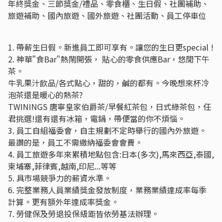
年終獎金、三節獎金/禮品、零食櫃、生日假、社團補助、
旅遊補助、國內旅遊、國外旅遊、社團活動、員工停車位
1. 帶薪生日假。新進員工即可享有。讓您的生日更special !
2. 神華"食Bar"熱鬧開張， 貼心的零食供應Bar，悠閒下午
茶。
牛乳果汁飲品/各式點心，甜的，鹹的都有。今晚想來杯冷
泡茶還是暖心的熱茶?
TWININGS 唐寧皇家伯爵茶/早餐紅茶包，日式綠茶包，任
君挑選!還有還有冰箱，電鍋，帶便當的你不煩惱。
3. 員工自組福委會，自主規劃不定時舉行的國內外旅遊。
最讚的是，員工不需繳納福委會會費。
4. 員工旅遊多年來累積地點包含:日本(多次),馬來西亞,泰國,
柬埔寨,菲律賓,越南,印尼...等等
5. 具市場競爭力的薪資水準。
6. 完整業務人員業績獎金發放制度，業務業績達成率每季
計算。更有額外年達成率獎金。
7. 勞健保及勞退投保級距皆依勞基法辦理。