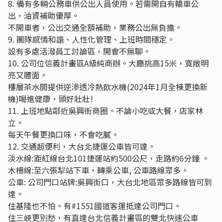
8. 備有多輛公務車供公出人員使用。若需開自有轎車公
出，油資補助優厚。
不開車者，公出交通全額補助，業務公出無負擔。
9. 團隊感情和諧、人性化管理、上班時間穩定。
設有多處活潑員工討論區，開會不無聊。
10. 公司位信義計畫區A級純商辦。大廳挑高15米，寬敞明
亮又體面。
樓層茶水間提供逆滲透冷熱飲水機(2024年1月全棟更換新
機)喝進健康，頭好壯壯!
11. 上班地點鄰近吳興街商圈。不論小吃或大餐，店家林
立。
每天午餐更換口味，不會吃膩。
12. 交通超便利，大台北捷運公車皆可達。
淡水線:距紅線台北101捷運站約500公尺，走路約6分鐘 。
木柵線:至六張犁站下車，轉乘公車, 公車路線眾多。
公車: 公司門口站牌:吳興街口，大台北地區眾多路線皆可到
達。
住基隆也不怕。有#1551國道客運抵達公司門口。
住三峽更別愁，有直達台北信義計畫區的雙北快速公車