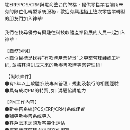
端ERP/POS/CRM與電商整合的架構，提供零售業者前所未
有的數位化轉型系統服務，歡迎有興趣搭上這次零售業轉型
的朋友們加入神華!
我們在找尋優秀有興趣往科技軟體產業發展的人員一起加入
神華。
【職務說明】
本職位目標是找尋"有軟體產業背景"之專案管理師或工程
師, 並將其培訓成未來的新零售軟體專案管理師!
【職缺條件】
●有5年以上軟體系統專案管理，規劃及執行的相關經驗
●具有成功PM的特質, 如: 溝通協調能力
【PM工作內容】
●新零售系統(POS/ERP/CRM)系統建置
●輔導新零售系統導入
●客戶需求訪談及客製化評估
●專案進度管理與相關文件撰寫