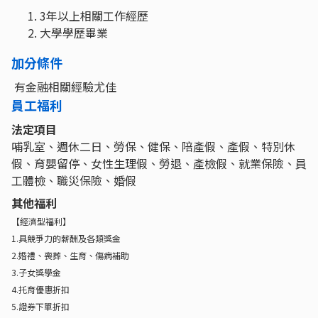
3年以上相關工作經歷
大學學歷畢業
加分條件
有金融相關經驗尤佳
員工福利
法定項目
哺乳室、週休二日、勞保、健保、陪產假、產假、特別休
假、育嬰留停、女性生理假、勞退、產檢假、就業保險、員
工體檢、職災保險、婚假
其他福利
【經濟型福利】
1.具競爭力的薪酬及各類獎金
2.婚禮、喪葬、生育、傷病補助
3.子女獎學金
4.托育優惠折扣
5.證券下單折扣