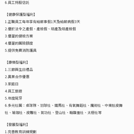
6.員工持股信託
【健康保護型福利】
1.正職員工每年享有給薪事假1天及給薪病假3天
2.優於法令之產假、產檢假、陪產及陪產檢假
3.優渥的健檢方案
4.優渥的團險額度
5.提供免費消防護具
【康樂型福利】
1.三節與生日禮品
2.異業合作優惠
3.家庭日
4.員工旅遊
5.年度尾牙
6.多元社團：桌球隊、羽球社、鐵馬社、有氧舞蹈社、魔術社、中東肚皮舞
社、瑜珈社、皮雕社、氣功社、登山社、翰馥墨社、太極社等
【發展型福利】
1.完善教育訓練規劃