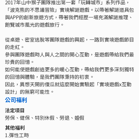
2017年山中猴子團隊推出第一套「玩轉城市」系列作品，
「波克熊的不思議冒險」實境解謎遊戲。以帶著解謎道具包
與APP的創新旅遊方式，帶著我們經歷一場充滿解謎推理、
飽覽城市風光的遊戲旅行。
從桌遊、密室逃脫等團隊遊戲的興起，一路到實境遊戲節目
的走紅。
參與團隊遊戲時人與人之間的開心互動，是遊戲帶給我們最
珍貴的回憶。
如何能使遊戲創造更多的暖心互動，帶給我們更多深刻獨特
的回憶與體驗，是我們團隊秉持的初衷。
因此，異想天開的傻瓜就這麼開始實驗起「實境遊戲x互動
設計」的無窮可能性。
公司福利
法定項目
勞保、健保、特別休假、勞退、婚假
其他福利
1.彈性工時