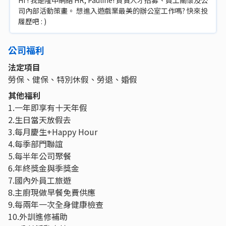
司內部活動策畫。 想進入遊戲業最美的辦公室工作嗎? 快來投
履歷吧 : )
公司福利
法定項目
勞保、健保、特別休假、勞退、婚假
其他福利
1.一年即享有十天年假
2.生日當天放假去
3.每月慶生+Happy Hour
4.每季部門聯誼
5.每半年公司聚餐
6.年終獎金與季獎金
7.國內外員工旅遊
8.主廚現做早餐免費供應
9.每兩年一次全身健康檢查
10.外訓進修補助