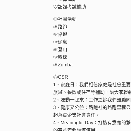
♡認證考試補助
◎社團活動
☞路跑
☞桌遊
☞瑜珈
☞登山
☞籃球
☞Zumba
◎CSR
1、家庭日：我們相信家庭是社會重
旅遊、餐飲或住宿等補助，讓大家輕
2、運動一起來：工作之餘我們鼓勵
3、健康又公益：路跑社的路跑里程
起落實企業社會責任。
4、Meaningful Day：打造
的有意義假讓您使用!