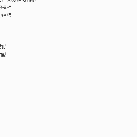
的祝福
力達標
贊助
補貼