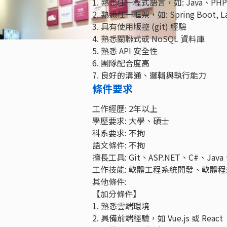
1. 熟悉任一程式語言，如: Java、PHP、
2. 熟悉任一框架，如: Spring Boot, Larav
3. 具有使用版控 (git) 經驗
4. 熟悉關聯式或 NoSQL 資料庫
5. 熟悉 API 安全性
6. 團隊配合度高
7. 良好的溝通、邏輯與執行能力
條件要求
工作經歷: 2年以上
學歷要求: 大學、碩士
科系要求: 不拘
語文條件: 不拘
擅長工具: Git、ASP.NET、C#、Java、S
工作技能: 軟體工程系統開發、軟體
其他條件:
【加分條件】
1. 熟悉雲端環境
2. 具備前端經驗，如 Vue.js 或 React