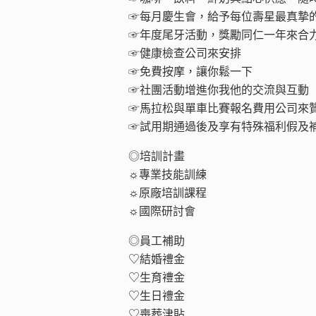
☞每月慶生會，給予每位壽星最真摯
☞年度尾牙活動，獎勵同仁一年來合
☞健康檢查公司來安排
☞免費按摩，讓你鬆一下
☞社團活動增進你我他的交流與互動
☞馬拉松與單車比賽報名費用公司來
☞試用期通過後及享有特殊福利假及
◎培訓計畫
☼專業技能訓練
☼原廠培訓課程
☼國際研討會
◎員工補助
♡結婚禮金
♡生育禮金
♡生日禮金
♡喪葬津貼