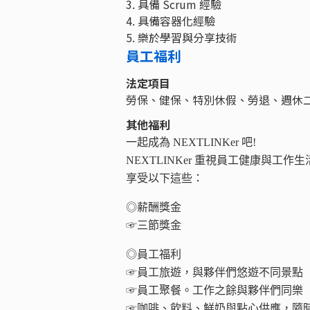
3. 具備 Scrum 經驗
4. 具備容器化經驗
5. 樂於學習與分享技術
員工福利
法定項目
勞保、健保、特別休假、勞退、週休
其他福利
一起成為 NEXTLINKer 吧!
NEXTLINKer 重視員工健康與工作
享受以下這些：
◎薪酬獎金
☞三節獎金
◎員工福利
☞員工旅遊，與夥伴們悠遊不同景點
☞員工聚餐。工作之餘與夥伴們同樂
☞咖啡、飲料、鮮奶與點心供應，隨