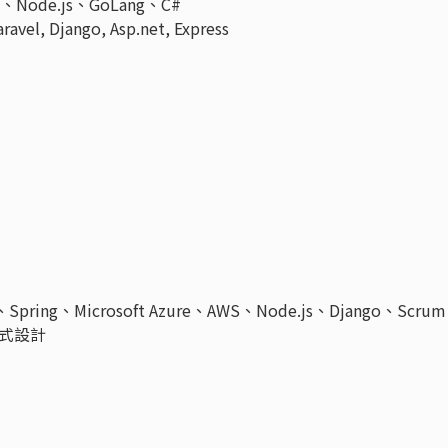
Node.js、GoLang、C#
el, Django, Asp.net, Express
pring、Microsoft Azure、AWS、Node.js、Django、Scrum
程式設計