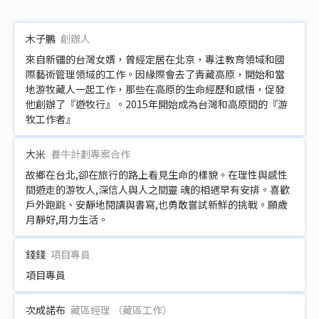
木子鵬
創辦人
來自新疆的台灣女婿，曾經定居在北京，專注教育領域和國
際藝術管理領域的工作。因緣際會去了青藏高原，開始和當
地游牧藏人一起工作，那些在高原的生命經歷和感悟，促發
他創辦了『遊牧行』。2015年開始成為台灣和高原間的『游
牧工作者』
大米
養牛計劃專案合作
故鄉在台北,卻在旅行的路上看見生命的樣貌。在理性與感性
間遊走的游牧人,深信人與人之間靈 魂的相遇早有安排。喜歡
戶外跑跳、安靜地閱讀與書寫,也勇敢嘗試新鮮的挑戰。願歲
月靜好,用力生活。
錢錢
項目專員
項目專員
次成諾布
藏區經理 （藏區工作）