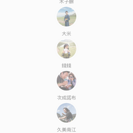
木子鵬
大米
錢錢
次成諾布
久美南江