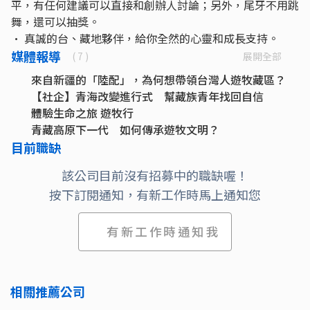
平，有任何建議可以直接和創辦人討論；另外，尾牙不用跳
舞，還可以抽獎。
· 真誠的台、藏地夥伴，給你全然的心靈和成長支持。
媒體報導
展開全部
( 7 )
來自新疆的「陸配」，為何想帶領台灣人遊牧藏區？
【社企】青海改變進行式 幫藏族青年找回自信
體驗生命之旅 遊牧行
青藏高原下一代 如何傳承遊牧文明？
【100種女生】14歲離家飄泊後回鄉：現代藏族女生因
目前職缺
經歷學會謙卑
該公司目前沒有招募中的職缺喔！
深度參與遊牧行 了解樂天與知足
按下訂閱通知，有新工作時馬上通知您
蔻蔻早餐 青康藏深度文化旅行
有新工作時通知我
相關推薦公司