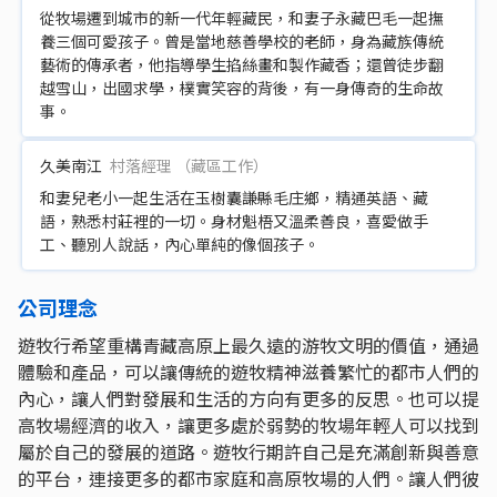
從牧場遷到城市的新一代年輕藏民，和妻子永藏巴毛一起撫
養三個可愛孩子。曾是當地慈善學校的老師，身為藏族傳統
藝術的傳承者，他指導學生掐絲畫和製作藏香；還曾徒步翻
越雪山，出國求學，樸實笑容的背後，有一身傳奇的生命故
事。
久美南江
村落經理 （藏區工作）
和妻兒老小一起生活在玉樹囊謙縣毛庄鄉，精通英語、藏
語，熟悉村莊裡的一切。身材魁梧又溫柔善良，喜愛做手
工、聽別人說話，內心單純的像個孩子。
公司理念
遊牧行希望重構青藏高原上最久遠的游牧文明的價值，通過
體驗和產品，可以讓傳統的遊牧精神滋養繁忙的都市人們的
內心，讓人們對發展和生活的方向有更多的反思。也可以提
高牧場經濟的收入，讓更多處於弱勢的牧場年輕人可以找到
屬於自己的發展的道路。遊牧行期許自己是充滿創新與善意
的平台，連接更多的都市家庭和高原牧場的人們。讓人們彼