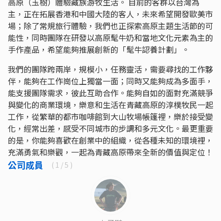
高原（玉樹）體驗藏族游牧生活。 目前的客群以台灣為
主，正在拓展香港和中國大陸的客人，未來希望開發歐美市
場；除了常規旅行體驗，我們也正探索高原主題生活節的可
能性，同時團隊在研發以高原髦牛奶和當地文化元素為主的
手作產品，希望能夠推展創新的「髦牛認養計劃」。
我們的團隊跨兩岸，規模小，任務靈活，需要尋找的工作夥
伴，能夠在工作崗位上獨當一面；同時又能夠成為多面手，
能支援團隊需求，彼此互助合作。能夠自如的面對充滿競爭
與變化的商業環境，樂意和生活在青藏高原的淳樸牧民一起
工作，從繁華的都市咖啡館到大山牧場帳篷裡，樂於接受變
化，經常出差，感受不同城市的步調和多元文化。最更重要
的是，你能夠喜歡在創業中的組織，從各種未知的環境裡，
充滿勇氣和樂觀，一起為青藏高原帶來全新的價值與定位！
公司成員
(
1
/ 5 )