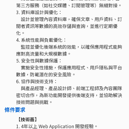
第三⽅服務（如社交媒體、訂閱管理等）無縫對接。
3. 資料庫設計與優化：
設計並管理內容資料庫，確保⽂章、⽤⼾資料、訂
閱者資訊等數據的⾼效存儲與查詢，並進⾏定期優
化。
4. 系統性能與負載優化：
監控並優化後端系統的效能，以確保應⽤程式能夠
應對⾼流量和⼤規模數據。
5. 安全性與數據保護：
實施安全性措施，保護應⽤程式、⽤⼾隱私與平台
數據，防範潛在的安全⾵險。
6. 協作與技術⽀持：
與產品經理、產品設計師、前端⼯程師及內容團隊
密切合作，為新功能開發提供後端⽀持，並協助解決
技術問題與挑戰。
條件要求
【技術面】
1. 4年以上 Web Application 開發經驗。