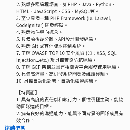
2. 熟悉多種編程語⾔，如PHP、Java、Python、
HTML、JavaScript、CSS、MySQL等。
3. ⾄少具備⼀種 PHP Framework (ie. Laravel,
CodeIgniter) 開發經驗。
4. 熟悉物件導向概念。
5. 具備前後端分離、API設計開發經驗。
6. 熟悉 Git 或其他版本控制系統。
7. 了解 OWASP TOP 10 安全⾵險 (如：XSS, SQL
Injection...etc.) 及具備實際防範經驗。
8. 了解 GCP 架構並且有相關雲平台服務使⽤經驗。
9. 具備⾼流量、⾼併發系統開發及維護經驗。
10. 具備⾃動化部署、⾃動化維運經驗。
【特質面】
1. 具有⾼度的責任感和執⾏⼒，個性積極主動，能協
助團隊達成⽬標。
2. 擁有良好的溝通能⼒，能與不同背景的團隊成員有
效合作。
遠端型態