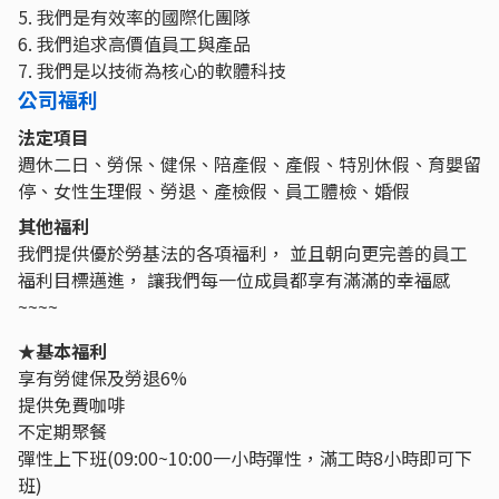
5. 我們是有效率的國際化團隊
6. 我們追求高價值員工與產品
7. 我們是以技術為核心的軟體科技
公司福利
法定項目
週休二日、勞保、健保、陪產假、產假、特別休假、育嬰留
停、女性生理假、勞退、產檢假、員工體檢、婚假
其他福利
我們提供優於勞基法的各項福利， 並且朝向更完善的員工
福利目標邁進， 讓我們每一位成員都享有滿滿的幸福感
~~~~
★基本福利
享有勞健保及勞退6%
提供免費咖啡
不定期聚餐
彈性上下班(09:00~10:00一小時彈性，滿工時8小時即可下
班)