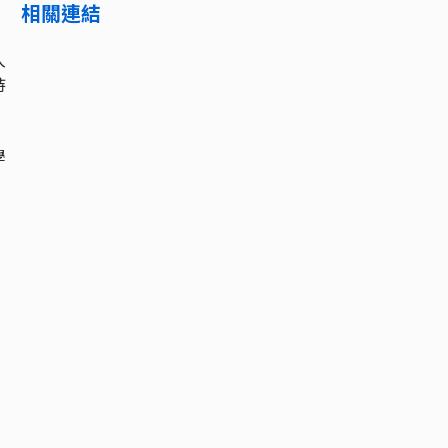
相關連結
入
持
學