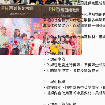
・教學經驗非必要，公司提供完整培
百瀚誠摯邀請對英語教學充滿熱情的
職場的社會新手，或是已累積多年職
續精進教學能力，百瀚都提供一個穩
在百瀚，教師無需自行編寫教材、無
與學生學習成效上。
【工作內容】
一、課前準備
・依課程進度進行備課，準備課堂相
・批閱學生作業、考卷及學習成果
二、課中教學
・教授國小、國中或高中英語課程（
・授課內容使用百瀚專屬教材，具相
三、課後回饋與紀錄