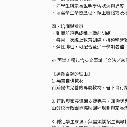
・向學生與家長說明學習狀況與進度
・填寫學生學習歷程、線上聯絡簿及
四、培訓與排班
・到職前須完成線上職前訓練
・每月一次線上教育訓練，持續精進
・彈性排班，可配合至少一學期者佳
※ 面試流程包含英文筆試（文法／寫
【選擇百瀚的理由】
1. 無需自備教材
百瀚提供完善的專屬教材，省下自行
2. 行政與家長溝通支援完善，無需
由分校行政團隊協助課程規劃與家長
3. 穩定學生來源，無需煩惱招生與尋