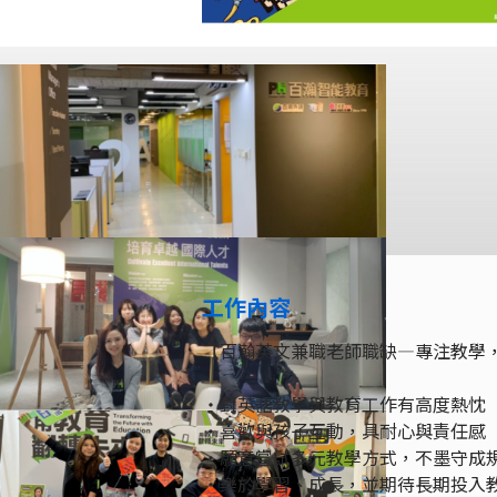
工作內容
【百瀚英文兼職老師職缺—專注教學
・對英語教學與教育工作有高度熱忱
・喜歡與孩子互動，具耐心與責任感
・願意嘗試多元教學方式，不墨守成
・樂於學習、成長，並期待長期投入