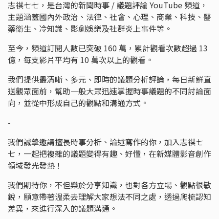
志祺七七，是台灣的新聞時事 / 議題評論 YouTube 頻道，
主題涵蓋國內外政治、法律、社會、心理、商業、科技、醫
藥衛生、冷知識、影劇娛樂及社群炎上事件等。
至今，頻道訂閱人數已突破 160 萬，累計觀看次數超過 13
億，每支影片平均有 10 萬次以上的觀看。
我們提供最清晰、多元、即時的議題分析評論，每日新鮮直
送觀眾面前，幫助一般大眾迅速掌握時事議題的不同討論面
向，並從中形成自己的觀點和溝通方式。
-
我們誠摯邀請擅長時事分析、論述寫作的你，加入志祺七
七，一起把複雜的議題變得有趣、好懂，在新媒體影音創作
領域發光發熱！
我們期待你，不但樂於分享知識，也對各方立場、觀點很敏
銳，願意帶著溫柔去理解大家想法不同之處，透過爬梳認知
差異，來進行深入的議題溝通。