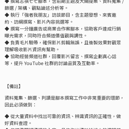
◆ 撰寫志祺七七腳本，含前期主題及大綱提案、資料蒐集 /
篩選 / 架構、觀點論述分析等。
◆ 執行「強者我朋友」訪談節目，含主題發想、來賓邀
約、訪綱撰寫、影片內容挑選等。
◆ 撰寫一分鐘廣告或商業合作案腳本，協助客戶達成行銷
曝光需求，同時符合頻道價值觀與調性。
◆ 負責毛片驗帶，確保影片剪輯無誤，且後製效果對觀眾
理解吸收影片資訊有幫助。
◆ 協助經營頻道社群，回覆影片留言、撰寫企劃真心話
等，提升 YouTube 社群的討論品質及互動率。
【備註】
資料蒐集、篩選、判讀是腳本撰寫工作中非常重要的環節，
因此必須做到：
◆ 從大量資料中找出可靠的資訊、辨識資訊的正確性，做
好資料查證。