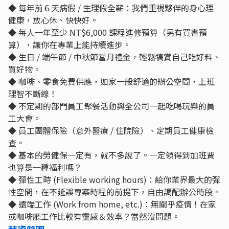
◆ 每年前６天病假 / 生理假全薪：我們重視夥伴的身心理
健康，放心休、快快好。
◆ 每人一年至少 NT$6,000 課程進修預算（另有買書預
算），讓你在專業上能持續進步。
◆ 生日 / 端午節 / 中秋節當月禮金，輕鬆犒賞自己吃好料、
買好物。
◆ 咖啡、零食免費供應，如家一般舒適的辦公空間，上班
理智不斷線！
◆ 不定期的部門員工聚餐活動與全公司一起吃喝玩樂的員
工大會。
◆ 員工團體保險（意外醫療 / 住院險）、定期員工健康檢
查。
◆ 基本的勞健保一定有，就不多說了。一定領得到加班費
也算是一種福利嗎？
◆ 彈性工時 (Flexible working hours)：給你業界最大的彈
性空間，在不延誤專案時程的前提下，自由調配辦公時段。
◆ 遠端工作 (Work from home, etc.)：無關乎疫情！在家
或咖啡廳工作比較有靈感＆效率？當然沒問題。