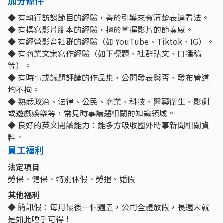
加分條件
◆ 有執行訪談節目的經驗，善於引導來賓清楚表達看法。
◆ 有撰寫影片腳本的經驗，擅於掌握影片的節奏感。
◆ 有經營影音社群的經驗（如 YouTube、Tiktok、IG）。
◆ 有商業文案寫作經驗（如下標題、社群貼文、口播稿
等）。
◆ 有時事或議題評論的作品集，公開發表與否、發布管道
均不拘。
◆ 熟悉政治、法律、公民、商業、科技、醫藥衛生、影劇
或遊戲娛樂等，常見時事議題相關的知識領域。
◆ 良好的英文閱讀能力：能多方吸收國外時事新聞相關資
料。
員工福利
法定項目
勞保、健保、特別休假、勞退、婚假
其他福利
◆ 簡訊假：每月最後一個週五，公司全體放假，長週末就
是如此唾手可得！