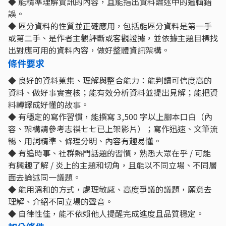
◆ 能精準理解資訊的內容，且能指出資料論述中的邏輯錯
誤。
◆ 區分資料的性質並正確應用，包括能區分資料是第一手
或第二手、是作者主觀評斷或客觀證據，並依據主題目標找
出對應可用的資料內容，做好整體資訊架構。
條件要求
◆ 良好的資料蒐集、理解與整合能力：能判讀可信度高的
資料、做好事實查核；能有效分析資料並提出見解；能把資
料轉譯成好懂的故事。
◆ 有穩定的寫作習慣，能撰寫 3,500 字以上腳本口白（內
容、架構請參考志祺七七已上架影片）；寫作迅速、文筆流
暢、用詞精準、條理分明、內容有趣易懂。
◆ 有追時事、社群熱門話題的習慣，熟悉大眾在乎 / 可能
有興趣了解 / 炎上的主題和切角，且能以不同立場、不同層
面去論述同一議題。
◆ 能用溫和的方式，處理敏感、高度爭議的議題，願意去
理解、介紹不同立場的聲音。
◆ 自律性佳，能不依賴他人提醒完成進度且品質穩定。