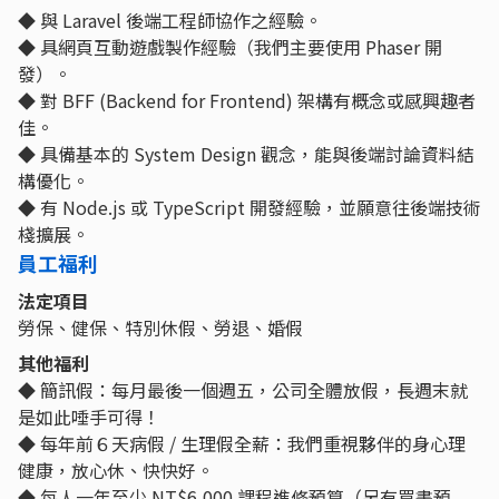
◆ 與 Laravel 後端工程師協作之經驗。
◆ 具網頁互動遊戲製作經驗（我們主要使用 Phaser 開
發）。
◆ 對 BFF (Backend for Frontend) 架構有概念或感興趣者
佳。
◆ 具備基本的 System Design 觀念，能與後端討論資料結
構優化。
◆ 有 Node.js 或 TypeScript 開發經驗，並願意往後端技術
棧擴展。
員工福利
法定項目
勞保、健保、特別休假、勞退、婚假
其他福利
◆ 簡訊假：每月最後一個週五，公司全體放假，長週末就
是如此唾手可得！
◆ 每年前６天病假 / 生理假全薪：我們重視夥伴的身心理
健康，放心休、快快好。
◆ 每人一年至少 NT$6,000 課程進修預算（另有買書預