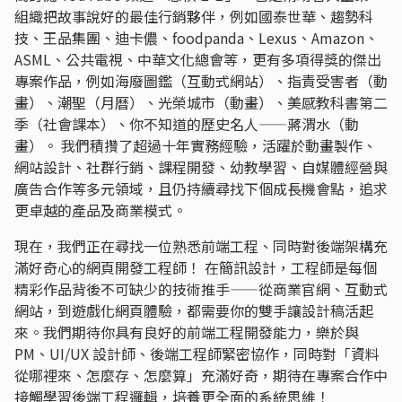
組織把故事說好的最佳行銷夥伴，例如國泰世華、趨勢科
技、王品集團、迪卡儂、foodpanda、Lexus、Amazon、
ASML、公共電視、中華文化總會等，更有多項得獎的傑出
專案作品，例如海廢圖鑑（互動式網站）、指責受害者（動
畫）、潮聖（月曆）、光榮城市（動畫）、美感教科書第二
季（社會課本）、你不知道的歷史名人——蔣渭水（動
畫）。 我們積攢了超過十年實務經驗，活躍於動畫製作、
網站設計、社群行銷、課程開發、幼教學習、自媒體經營與
廣告合作等多元領域，且仍持續尋找下個成長機會點，追求
更卓越的產品及商業模式。
現在，我們正在尋找一位熟悉前端工程、同時對後端架構充
滿好奇心的網頁開發工程師！ 在簡訊設計，工程師是每個
精彩作品背後不可缺少的技術推手——從商業官網、互動式
網站，到遊戲化網頁體驗，都需要你的雙手讓設計稿活起
來。我們期待你具有良好的前端工程開發能力，樂於與
PM、UI/UX 設計師、後端工程師緊密協作，同時對「資料
從哪裡來、怎麼存、怎麼算」充滿好奇，期待在專案合作中
接觸學習後端工程邏輯，培養更全面的系統思維！