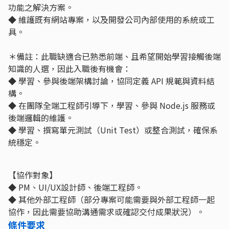
功能之解決方案。
◆ 維護既有網站專案，以及開發公司內部使用的系統或工
具。
＊備註：此職缺適合已熟悉前端、且希望開始學習接觸後端
知識的人選，因此入職後有機會：
◆ 學習、參與後端架構討論，協同定義 API 規範與資料結
構。
◆ 在團隊全端工程師引導下，學習、參與 Node.js 服務或
後端邏輯的維護。
◆ 學習、撰寫單元測試（Unit Test）或整合測試，確保系
統穩定。
【協作對象】
◆ PM、UI/UX設計師、後端工程師。
◆ 其他外部工程師（部分專案可能需要與外部工程師一起
協作，因此需要協助溝通需求或確認交付成果狀況）。
條件要求