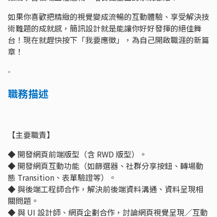
如果你喜歡把精緻的視覺變成流暢的互動體驗、享受解決技
術難題的成就感，簡訊設計就是能讓你好好發揮的絕佳舞
台！現在就趕快按下「我要應徵」，為自己開啟職涯的新篇
章！
-
職務描述
【主要職責】
◆ 開發網頁前端版型（含 RWD 版型）。
◆ 開發網頁互動功能（如篩選器、社群分享按鈕、轉場動
態 Transition、表單驗證等）。
◆ 與後端工程師合作，解決前後端資料溝通、資料呈現相
關問題。
◆ 與 UI 設計師、網頁企劃合作，討論網頁視覺呈現／互動