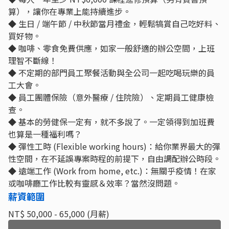
算），讓你在專業上能持續進步。
◆ 生日 / 端午節 / 中秋節當月禮金，輕鬆犒賞自己吃好料、
買好物。
◆ 咖啡、零食免費供應，如家一般舒適的辦公空間，上班
理智不斷線！
◆ 不定期的部門員工聚餐活動與全公司一起吃喝玩樂的員
工大會。
◆ 員工團體保險（意外醫療 / 住院險）、定期員工健康檢
查。
◆ 基本的勞健保一定有，就不多說了。一定領得到加班費
也算是一種福利嗎？
◆ 彈性工時 (Flexible working hours)：給你業界最大的彈
性空間，在不延誤專案時程的前提下，自由調配辦公時段。
◆ 遠端工作 (Work from home, etc.)：無關乎疫情！在家
或咖啡廳工作比較有靈感＆效率？當然沒問題。
薪資範圍
NT$ 50,000 - 65,000 (月薪)