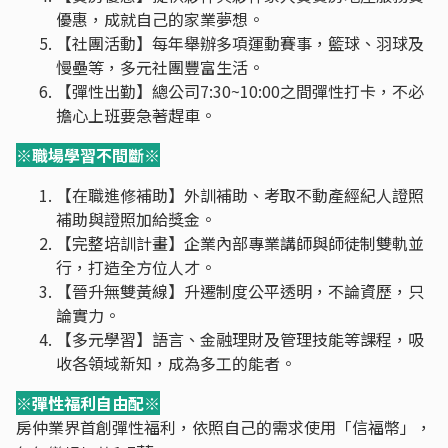
優惠，成就自己的家業夢想。
【社團活動】每年舉辦多項運動賽事，籃球、羽球及
慢壘等，多元社團豐富生活。
【彈性出勤】總公司7:30~10:00之間彈性打卡，不必
擔心上班要急著趕車。
※職場學習不間斷※
【在職進修補助】外訓補助、考取不動產經紀人證照
補助與證照加給獎金。
【完整培訓計畫】企業內部專業講師與師徒制雙軌並
行，打造全方位人才。
【晉升無雙黃線】升遷制度公平透明，不論資歷，只
論實力。
【多元學習】語言、金融理財及管理技能等課程，吸
收各領域新知，成為多工的能者。
※彈性福利自由配※
房仲業界首創彈性福利，依照自己的需求使用「信福幣」，