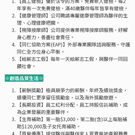
【員工健檢】優於法令的方案，免費新人健檢，每2
年享有一次免費健檢，滿40歲夥伴每年皆享有健檢。
【健康管理師】公司聘請專屬健康管理師為夥伴的生
理、心理健康把關。
【視障按摩師】公司提供專業視障按摩師服務，紓解
身心壓力，善盡社會責任。
【同仁協助方案(EAP)】外部專業團隊諮詢服務，守護
同仁全方位身心平衡。
【給薪志工假】每年一天給薪志工假，與夥伴一同回
饋社會。
※創造品質生活※
【薪酬獎勵】極具競爭力的薪酬、年終及績效獎金，
績優同仁更享留任獎勵金，以及海外獎勵旅遊。
【長期投資】員工紅利分配、員工持股信託補助，成
為企業發展的重要夥伴。
【生育補助】第一胎$3,000，第二胎(含)以上每胎補
助$120,000及子女托育補助。
【買房優惠】提供夥伴與夥伴家人買賣房地產服務費