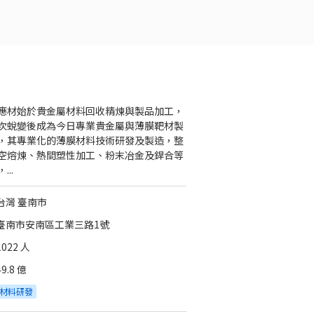
應材始於貴金屬材料回收精煉與製品加工，
次蛻變後成為今日專業貴金屬與薄膜靶材製
，其專業化的薄膜材料技術研發及製造，整
空熔煉、熱間塑性加工、粉末冶金及銲合等
...
台灣 臺南市
臺南市安南區工業三路1號
1022 人
49.8 億
材料研發