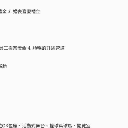
禮金 3. 婚喪喜慶禮金
. 員工提案獎金 4. 順暢的升遷管道
補助
卡拉OK包廂、活動式舞台、撞球桌球區、閱覽室