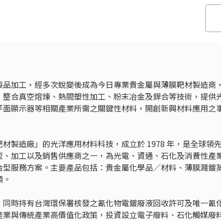
製品加工，經多次蛻變後成為今日專業貴金屬與薄膜靶材製造商
，整合真空熔煉、熱間塑性加工、粉末冶金及銲合等技術，提供
平面顯示器等相關產業所需之關鍵性材料，開創新興材料應用之
材製造廠」的光洋應用材料科技，成立於 1978 年，是全球領
型、加工以及銷售供應商之一，為光電、資通、石化及消費性產
合型服務方案。主要產品包括：貴金屬化學品∕材料、薄膜濺鍍
類。
，同時持有台灣環保署核發之氰化物電鍍廢液回收許可及唯一氰
產業與傳統產業高價值化政策，投資設立電子廢料、石化觸媒廢