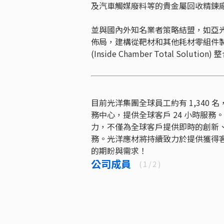
及汽車觸媒廢料等的貴金屬回收精鍊
並與國內外知名業者策略結盟，如亞
佈局，建構從靶材和其他耗材零組件製
(Inside Chamber Total Solut
目前光洋集團全球員工約有 1,340
務中心，提供全球客戶 24 小時服
力，不僅為全球客戶提供即時的創新
務。光洋應材將持續致力於提供獲得
的期盼與需求！
公司成員
(
1
/ 2 )