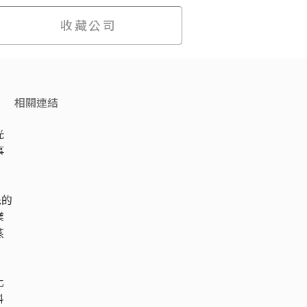
收藏公司
相關連結
，
光
事
先的
業
蒸
化
料