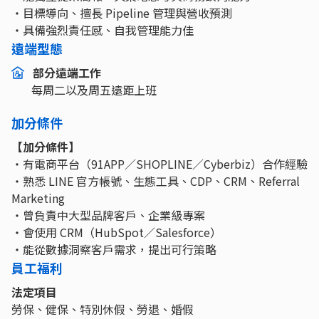
・目標導向、擅長 Pipeline 管理與營收預測
・具備強烈責任感、自我管理能力佳
遠端型態
部分遠端工作
每周二以及周五遠距上班
加分條件
【加分條件】
・有電商平台（91APP／SHOPLINE／Cyberbiz）合作經驗
・熟悉 LINE 官方帳號、生態工具、CDP、CRM、Referral
Marketing
・曾負責中大型品牌客戶、企業級專案
・會使用 CRM（HubSpot／Salesforce）
・能從數據洞察客戶需求，提出可行策略
員工福利
法定項目
勞保、健保、特別休假、勞退、婚假