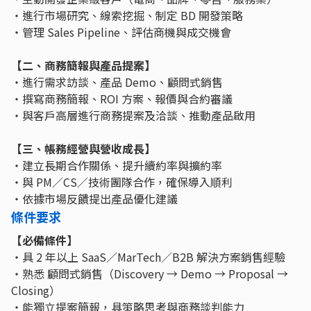
・進行市場研究、線索挖掘、制定 BD 開發策略
・管理 Sales Pipeline、評估商機與成交機會
【二、商務簡報與產品提案】
・進行需求訪談、產品 Demo、顧問式銷售
・撰寫商務簡報、ROI 方案、報價與合約審議
・與客戶高層進行商務提案及洽談、推動產品啟用
【三、帳務經營與營收成長】
・建立長期合作關係、提升續約率與擴約率
・與 PM／CS／技術團隊合作，確保導入順利
・依據市場反饋提出產品優化建議
條件要求
【必備條件】
・具 2 年以上 SaaS／MarTech／B2B 解決方案銷售經驗
・熟悉 顧問式銷售（Discovery → Demo → Proposal →
Closing）
・能獨立提案簡報，具策略思考與商務談判能力