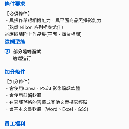
條件要求
【必須條件】
・具操作單眼相機能力，具平面商品照攝影能力
（熟悉 Nikon 系列相機尤佳）
※應徵請附上作品集(平面、商業相關)
遠端型態
部分遠端面試
遠端進行
加分條件
【加分條件】
・會使用Canva、PS/AI 影像編輯軟體
・會使用剪輯軟體
・有寫部落格的習慣或其他文案撰寫經驗
・會基本文書軟體（Word、Excel、GSS)
員工福利