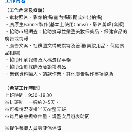
【工作內容及樣貌】
・素材照片、影像拍攝(室內攝影棚或外出拍攝)
・廣原生Banner製作(基本上使用Canva)、影片剪輯(套版)
・協助市場調查：協助搜尋並彙整美妝保養品、保健食品的
廣告或情報
・廣告文案、社群圖文構成撰寫及管理(美妝用品、保健食
品相關)
・協助印刷報價及入稿流程事務
・協助企劃採購及洽談禮贈品
・業務資料輸入、請款作業、其他廣告製作事項協助
【希望工作時間】
上班時間：9:30~18:30
※排班制，一週約2~5天，
※可視情況安排半天or整天班
※每月底會視案件量，調整次月班表時間
※提供兼職人員勞健保保障