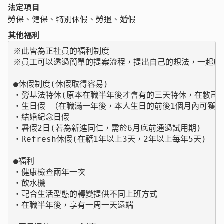
法定項目
勞保、健保、特別休假、勞退、婚假
其他福利
※此皆為正社員的福利制度

※員工可以透過簡單的提案流程，提出自己的想法，一起創造
●休假制度(休假取得容易)

・勞基法特休(原本在職半年後才會有的三天特休，在敝司為
・生日假 （在職滿一年後，本人生日的前後1個月內可獲得
・結婚紀念日假

・暑假2日(若為新進同仁，需於6月底前通過試用期)

・Refresh休假(在籍1年以上3天，2年以上每年5天)

●福利

・健康檢查兩年一次

・飲水機

・配合生活型態的轉變提供不同上班方式

・在職半年後，享有一周一天遠端
