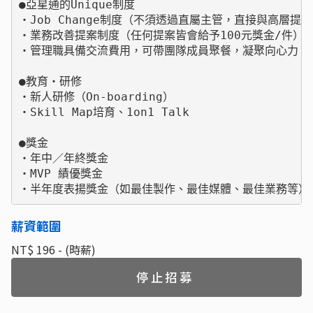
●亞星通的Unique制度

・Job Change制度（不須透過直屬主管，直接與高層提出
・業務改善提案制度（任何提案皆會給予100元獎金/件）

・管理職具備交流費用，可帶團隊成員聚餐，凝聚向心力

●教育・研修

・新人研修（On-boarding）

・Skill Map培育、1on1 Talk

●獎金

・年中／年終獎金

・MVP 績優獎金

・半年度表揚獎金（如最佳製作、最佳媒體、最佳業務等）
薪資範圍
NT$ 196 - (時薪)
停止招募