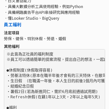
．日文會話能力
．具備大數據分析工具使用經驗，例如Python
．具備網路廣告平台API串接研究與應用經驗
．懂Looker Studio、BigQuery
員工福利
法定項目
勞保、健保、特別休假、勞退、婚假
其他福利
※此皆為正社員的福利制度

※員工可以透過簡單的提案流程，提出自己的想法，一起創造
●休假制度(休假取得容易)

・勞基法特休(原本在職半年後才會有的三天特休，在敝司為
・生日假 （在職滿一年後，本人生日的前後1個月內可獲得
・結婚紀念日假

・暑假2日(若為新進同仁，需於6月底前通過試用期)

・Refresh休假(在籍1年以上3天，2年以上每年5天)

●福利
