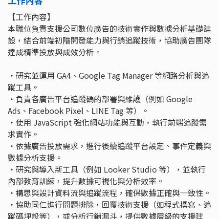
【工作內容】
本職位負責支援公司數位廣告的技術實作與數據分析基礎建
設，結合前端初階開發能力與行銷追蹤技術，協助廣告團隊
達成精準投放與成效分析。
・研究並運用 GA4、Google Tag Manager 等網路分析與追
蹤工具。
・負責各廣告平台追蹤碼的部署與維護（例如 Google
Ads、Facebook Pixel、LINE Tag 等）。
・使用 JavaScript 強化網站功能與互動，執行前端追蹤需
求實作。
・依據廣告投放需求，進行後續追蹤平台設定、事件定義與
數據分析支援。
・研究與導入新工具（例如 Looker Studio 等），並執行
內部教育訓練，提升數據可視化與分析效率。
・構思與設計資料流與追蹤流程，確保數據正確與一致性。
・協助同仁進行問題排除，回覆技術支援（如程式撰寫、追
蹤碼埋設等），或分析行銷漏斗，提供數據層級的支援建