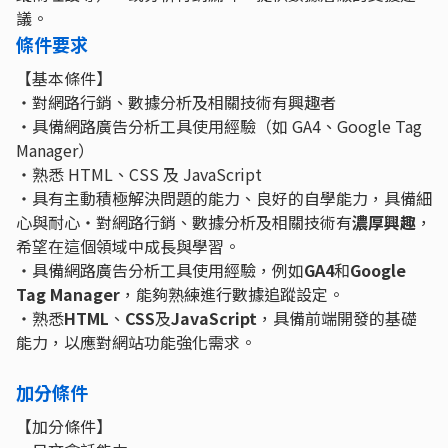
議。
條件要求
【基本條件】
・對網路行銷、數據分析及相關技術有興趣者
・具備網路廣告分析工具使用經驗（如 GA4、Google Tag
Manager）
・熟悉 HTML、CSS 及 JavaScript
・具有主動積極解決問題的能力、良好的自學能力，具備細
心與耐心・對網路行銷、數據分析及相關技術有
濃厚興趣
，
希望在這個領域中成長與學習。
・具備網路廣告分析工具使用經驗，例如
GA4
和
Google
Tag Manager
，能夠熟練進行數據追蹤設定。
・熟悉
HTML
、
CSS
及
JavaScript
，具備前端開發的基礎
能力，以應對網站功能強化需求。
加分條件
【加分條件】