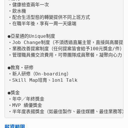
・健康檢查兩年一次

・飲水機

・配合生活型態的轉變提供不同上班方式

・在職半年後，享有一周一天遠端

●亞星通的Unique制度

・Job Change制度（不須透過直屬主管，直接與高層提出
・業務改善提案制度（任何提案皆會給予100元獎金/件）

・管理職具備交流費用，可帶團隊成員聚餐，凝聚向心力

●教育・研修

・新人研修（On-boarding）

・Skill Map培育、1on1 Talk

●獎金

・年中／年終獎金

・MVP 績優獎金

・半年度表揚獎金（如最佳製作、最佳媒體、最佳業務等）
薪資範圍