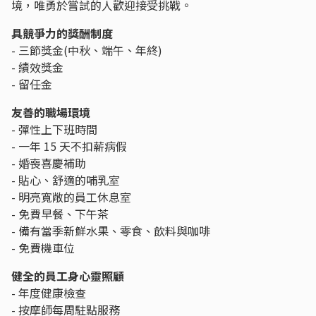
境，唯勇於嘗試的人歡迎接受挑戰。
具競爭力的獎酬制度
- 三節獎金(中秋、端午、年終)
- 績效獎金
- 留任金
友善的職場環境
- 彈性上下班時間
- 一年 15 天不扣薪病假
- 婚喪喜慶補助
- 貼心、舒適的哺乳室
- 明亮寬敞的員工休息室
- 免費早餐、下午茶
- 備有當季新鮮水果、零食、飲料與咖啡
- 免費機車位
健全的員工身心靈照顧
- 年度健康檢查
- 按摩師每周駐點服務