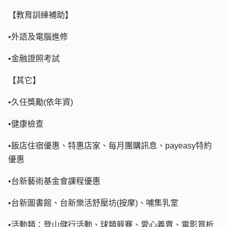
【教育訓練補助】
•外語及電腦進修
•金融證照考試
【其它】
•久任獎勵(依年資)
•健康檢查
•飯店住宿優惠、特惠店家、每月團購訊息、payeasy特約
優惠
•台新藝術基金會課程優惠
•台新圖書館、台新樂活舒壓坊(按摩)、哺集乳室
•活動類：登山健行活動、球類競賽、愛心義賣、電影賞析