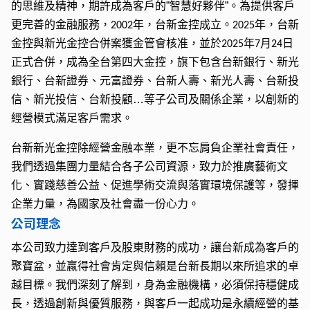
的思維及精神，期許成為客戶的”智慧好夥伴”。為提供客戶
更完善的金融服務，
年，台新金控成立。
年，台新
2002
2025
金控與新光金控合併案獲金管會核准，並於
年
月
日
2025
7
24
正式合併，成為全台第四大金控，旗下包含台新銀行、新光
銀行、台新證券、元富證券、台新人壽、新光人壽、台新投
信、新光投信、台新投顧…等子公司及關係企業，以創新的
經營模式滿足客戶需求。
台新新光金控除經營金融本業，更不忘肩負企業社會責任，
我們透過集團力量結合各子公司資源，致力於推廣藝術文
化、實踐慈善公益、促進學術交流與落實環境保護等，發揮
企業力量，為國家及社會盡一份心力。
公司理念
本公司致力達到客戶及股東財務的成功，讓台新成為客戶的
聚寶盆，並贏得社會肯定與信賴是台新長期以來所追求的卓
越目標。我們深刻了解到，身為金融機構，必須保持穩健成
長，透過創新與優質服務，與客戶一起成功是永續經營的基