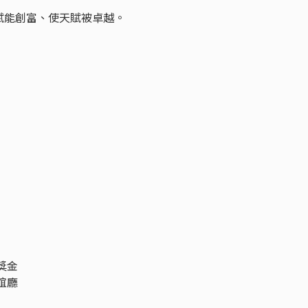
賦能創富、使天賦被卓越。
獎金
誼廳