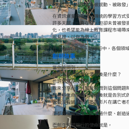
效益」、「使用者能被感動、被啟發
在資訊爆量的現代，傳統的學習方式
許多天賦，一直存在，但卻未曾被發掘，
化，也希望能為線上教育課程市場帶
同見證，以你為傲。
在 Talent Bank天賦銀行中，
創辦故事
當你被問到，
您認為生命價值在濃縮後是什麼？
也許您現在沒有答案。
我來分享一下，當我被問到這個問題時
我覺得生命價值在濃縮後就是告別式
我從沒看過告別的追思影片在講亡者
而都是溫暖過誰、給予過什麼、創造
而創立天賦銀行的使命就是，