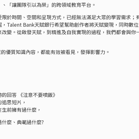
」、「讓團隊引以為榮」的跨領域教育平台。
受限於時間、空間和呈現方式，已經無法滿足大眾的學習需求；
Talent Bank天賦銀行希望幫助創作者將天賦變現，同時數位
來改變。從啟發天賦，到精進及自我實現的過程，我們都會與你
各個領域的優質知識內容，都能有效被看見，發揮影響力。
的回答 《注意不要噴飯》
的追思短片，
在生前擁有過什麼，
過什麼、典範過什麼?