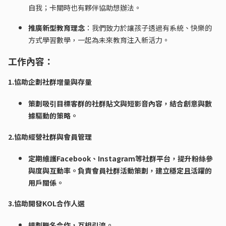
自我；卡關時也有夥伴協助想辦法。
推廣新型教育理念
：我們致力於讓孩子透過有系統、快樂的
方式學習數學，一起為未來教育注入新活力。
工作內容：
1.協助企劃社群增量與存量
策劃吸引目標客群的社群貼文與短影音內容，結合創意與數
據驅動的策略。
2.協助經營社群與會員管理
定期維護Facebook、Instagram等社群平台，提升粉絲參
與度與互動率。負責會員社群活動策劃，建立穩定且活躍的
用戶關係。
3.協助開發KOL合作人選
規劃聯名合作，互相引流。