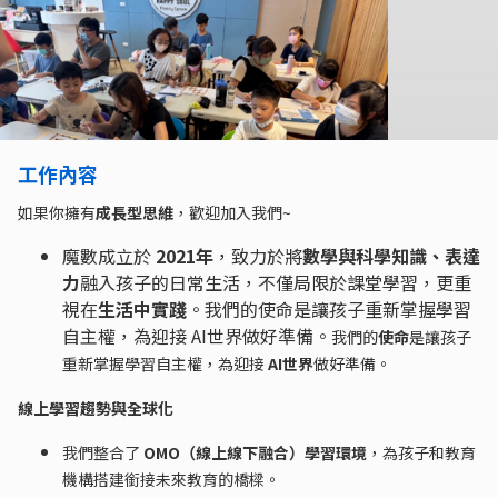
工作內容
如果你擁有
成長型思維
，歡迎加入我們~
魔數成立於
2021年
，致力於將
數學與科學知識、表達
力
融入孩子的日常生活，不僅局限於課堂學習，更重
視在
生活中實踐
。我們的使命是讓孩子重新掌握學習
自主權，為迎接 AI世界做好準備。
我們的
使命
是讓孩子
重新掌握學習自主權，為迎接
AI世界
做好準備。
線上學習趨勢與全球化
我們整合了
OMO（線上線下融合）學習環境
，為孩子和教育
機構搭建銜接未來教育的橋樑。