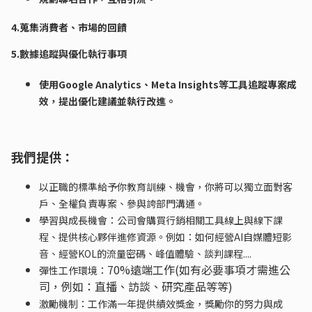
4.蒐集消費者、市場的回饋
5.數據追蹤與優化執行事項
使用Google Analytics、Meta Insights等工具追蹤專案成
效，提出優化建議並執行改進。
我們提供：
以正職的標準給予你教育訓練、機會，你將可以獨立面對客
戶、全權負責專案、參與誇部門溝通。
學習與成長機會：公司會購買行銷相關工具線上與線下課
程、提供核心夥伴進修資源。例如：如何經營AI自媒體短影
音、經營KOL的流量密碼、峰值體驗、談判課程....
70%遠端工作(如有必要事項才需進公
彈性工作環境：
司，例如：直播、訪談、研究產品等等)
激勵機制：工作滿一年提供績效獎金，獎勵你的努力與成