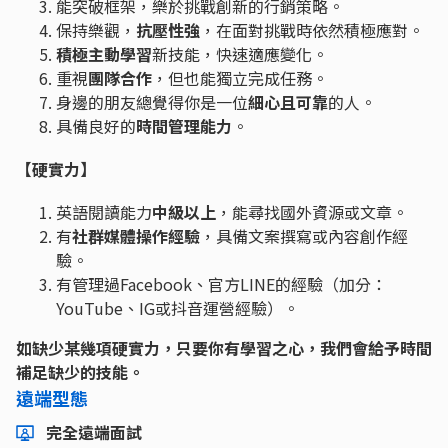
能突破框架，樂於挑戰創新的行銷策略。
保持樂觀，
抗壓性強
，在面對挑戰時依然積極應對。
積極主動學習
新技能，快速適應變化。
重視
團隊合作
，但也能獨立完成任務。
身邊的朋友總覺得你是一位
細心且可靠
的人。
具備良好的
時間管理能力
。
【
硬實力
】
英語閱讀能力
中級以上
，能尋找國外資源或文章。
有
社群媒體操作經驗
，具備文案撰寫或內容創作經
驗。
有管理過Facebook、官方LINE的經驗（加分：
YouTube、IG或抖音運營經驗）。
如缺少某幾項硬實力，只要你有學習之心，
我們會給予時間
補足缺少的技能。
遠端型態
完全遠端面試