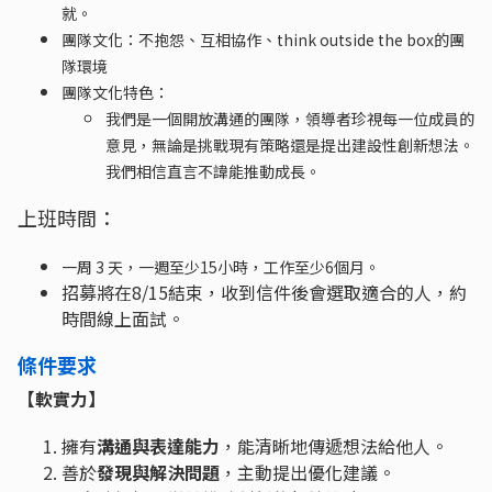
就。
團隊文化：不抱怨、互相協作、think outside the box的團
隊環境
團隊文化特色：
我們是一個開放溝通的團隊，領導者珍視每一位成員的
意見，無論是挑戰現有策略還是提出建設性創新想法。
我們相信直言不諱能推動成長。
上班時間：
一周 3 天，一週至少15小時，工作至少6個月。
招募將在8/15結束，收到信件後會選取適合的人，約
時間線上面試。
條件要求
【
軟實力
】
擁有
溝通與表達能力
，能清晰地傳遞想法給他人。
善於
發現與解決問題
，主動提出優化建議。