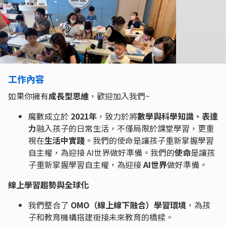
工作內容
如果你擁有
成長型思維
，歡迎加入我們~
魔數成立於
2021年
，致力於將
數學與科學知識、表達
力
融入孩子的日常生活，不僅局限於課堂學習，更重
視在
生活中實踐
。我們的使命是讓孩子重新掌握學習
自主權，為迎接 AI世界做好準備。我們的
使命
是讓孩
子重新掌握學習自主權，為迎接
AI世界
做好準備。
線上學習趨勢與全球化
我們整合了
OMO（線上線下融合）學習環境
，為孩
子和教育機構搭建銜接未來教育的橋樑。