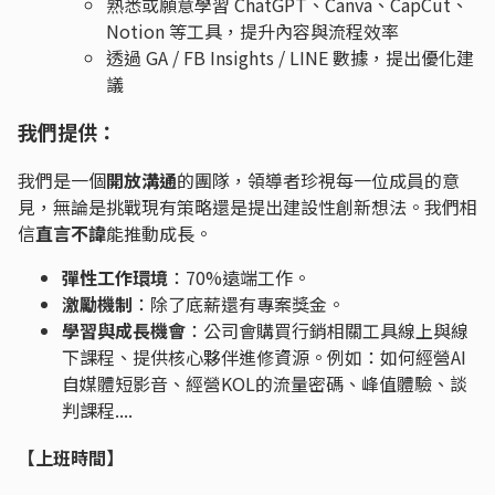
熟悉或願意學習 ChatGPT、Canva、CapCut、
Notion 等工具，提升內容與流程效率
透過 GA / FB Insights / LINE 數據，提出優化建
議
我們提供：
我們是一個
開放溝通
的團隊，領導者珍視每一位成員的意
見，無論是挑戰現有策略還是提出建設性創新想法。我們相
信
直言不諱
能推動成長。
彈性工作環境
：70%遠端工作。
激勵機制
：除了底薪還有專案獎金。
學習與成長機會
：公司會購買行銷相關工具線上與線
下課程、提供核心夥伴進修資源。例如：如何經營AI
自媒體短影音、經營KOL的流量密碼、峰值體驗、談
判課程....
【上班時間】