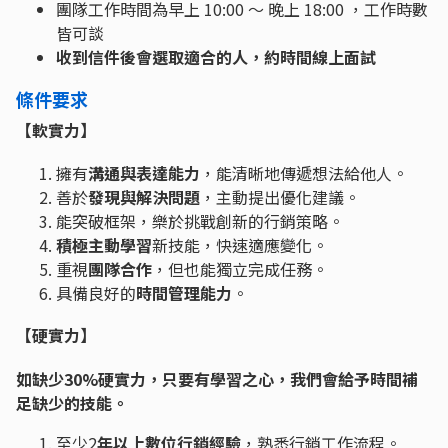
團隊工作時間為早上 10:00 ～ 晚上 18:00 ，工作時數
皆可談
收到信件後會選取適合的人，約時間線上面試
條件要求
【
軟實力
】
擁有
溝通與表達能力
，能清晰地傳遞想法給他人。
善於
發現與解決問題
，主動提出優化建議。
能突破框架，樂於挑戰創新的行銷策略。
積極主動學習
新技能，快速適應變化。
重視
團隊合作
，但也能獨立完成任務。
具備良好的
時間管理能力
。
【
硬實力
】
如缺少30%硬實力，只要有學習之心，
我們會給予時間補
足缺少的技能。
至少2
年以上數位行銷經驗
，熟悉行銷工作流程。