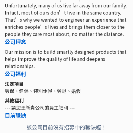
Unfortunately, many of us live far away from our family.
In fact, most of ours don’t live in the same country.
That’s why we wanted to engineer an experience that
enriches people’s lives and brings them closer to the
people they care most about, no matter the distance.
公司理念
Our mission is to build smartly designed products that
helps improve the quality of life and deepens
relationships.
公司福利
法定項目
勞保、健保、特別休假、勞退、婚假
其他福利
--- 請您更新貴公司的員工福利 ---
目前職缺
該公司目前沒有招募中的職缺喔！