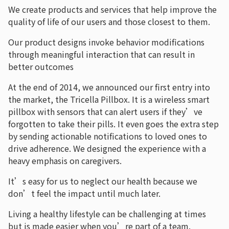
We create products and services that help improve the
quality of life of our users and those closest to them.
Our product designs invoke behavior modifications
through meaningful interaction that can result in
better outcomes
At the end of 2014, we announced our first entry into
the market, the Tricella Pillbox. It is a wireless smart
pillbox with sensors that can alert users if they’ve
forgotten to take their pills. It even goes the extra step
by sending actionable notifications to loved ones to
drive adherence. We designed the experience with a
heavy emphasis on caregivers.
It’s easy for us to neglect our health because we
don’t feel the impact until much later.
Living a healthy lifestyle can be challenging at times
but is made easier when you’re part of a team.