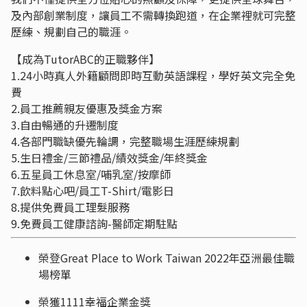
及內部創業制度，讓員工不需轉換跑道，在企業裡就可完整
歷練、規劃自己的職涯。
【成為TutorABC的正職夥伴】
1.24小時真人外籍顧問即時互動英語課程，學好英文完全免
費
2.員工推薦親友優惠及獎金方案
3.自由暢通的升遷制度
4.各部門職缺優先輪調，完整職場生涯歷練規劃
5.生日禮金/三節禮品/績效獎金/年終獎金
6.五星員工休息室/哺乳室/按摩師
7.飲料點心吧/員工T-Shirt/電影日
8.提供免費員工理髮服務
9.免費員工健康諮詢-醫師定期駐點
榮登Great Place to Work Taiwan 2022年亞洲最佳職
場榜單
榮獲1111幸福企業金獎