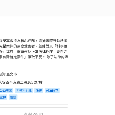
以冤案救援為核心任務，透過實際行動救援
冤錯案件的無辜受害者，並針對具「科學證
誤」或有「嚴重違反正當法律程序」要件之
事有罪確定案件」爭取平反。 除了法律的訴
台灣 臺北市
大安區辛亥路二段165號7樓
公益事業
非營利組織
法律
司法改革
宣傳
倡議
收藏公司