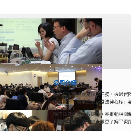
公司介紹
我們以冤案救援為核心任務，透過實
誤」或有「嚴重違反正當法律程序」
除了法律的訴訟救援外，亦推動相關
與國際串連，讓社會大眾更了解平冤