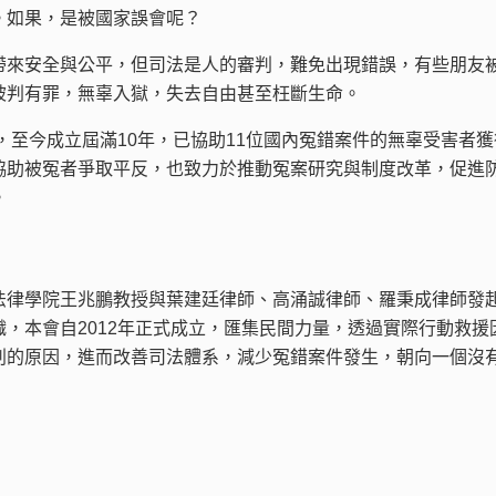
。如果，是被國家誤會呢？
帶來安全與公平，但司法是人的審判，難免出現錯誤，有些朋友
被判有罪，無辜入獄，失去自由甚至枉斷生命。
立，至今成立屆滿10年，已協助11位國內冤錯案件的無辜受害者獲
協助被冤者爭取平反，也致力於推動冤案研究與制度改革，促進
。
法律學院王兆鵬教授與葉建廷律師、高涌誠律師、羅秉成律師發
，本會自2012年正式成立，匯集民間力量，透過實際行動救援
判的原因，進而改善司法體系，減少冤錯案件發生，朝向一個沒