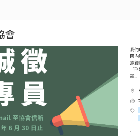
協會
我們
國內
據錯
「刑
訟...