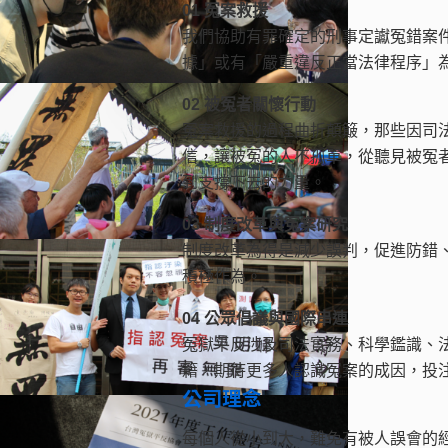
01 冤案救援
我們協助有罪確定的刑事定讞冤錯案
據」或有「嚴重違反正當法律程序」
02 被冤者關懷行動
冤案救援的過程曲折顛簸，那些因司
信，讓被冤的人不孤單，從聽見被冤
到支撐下去的力量。
03 制度改革與冤案研究
制度改革為得是減少誤判，促進防錯
積極作為。
04 公眾倡議與國際串連
冤獄平反涉及司法實務、科學鑑識、
籍，期待更多人認識冤案的成因，投
公司理念
每個人從小到大，難免有被人誤會的