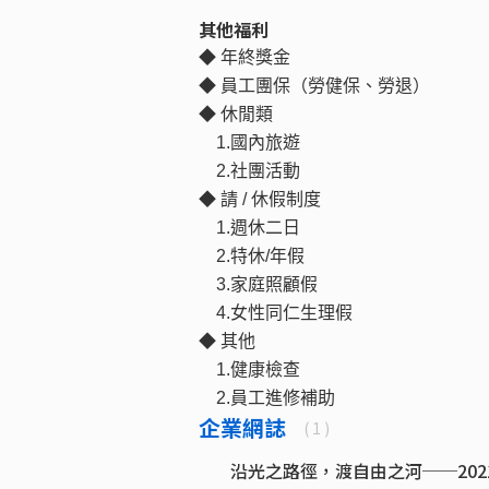
其他福利
◆ 年終獎金
◆ 員工團保（勞健保、勞退）
◆ 休閒類
1.國內旅遊
2.社團活動
◆ 請 / 休假制度
1.週休二日
2.特休/年假
3.家庭照顧假
4.女性同仁生理假
◆ 其他
1.健康檢查
2.員工進修補助
企業網誌
( 1 )
沿光之路徑，渡自由之河──20