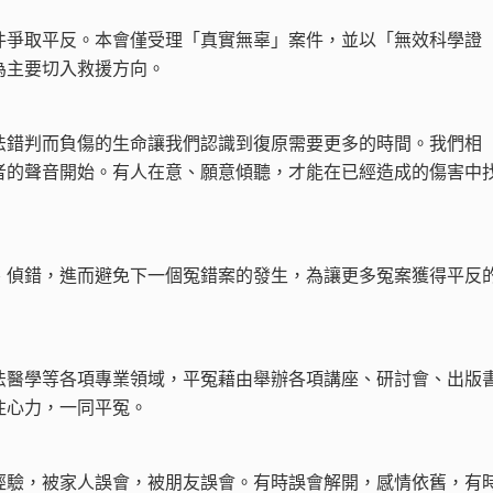
件爭取平反。本會僅受理「真實無辜」案件，並以「無效科學證
為主要切入救援方向。
法錯判而負傷的生命讓我們認識到復原需要更多的時間。我們相
者的聲音開始。有人在意、願意傾聽，才能在已經造成的傷害中
、偵錯，進而避免下一個冤錯案的發生，為讓更多冤案獲得平反
法醫學等各項專業領域，平冤藉由舉辦各項講座、研討會、出版
注心力，一同平冤。
經驗，被家人誤會，被朋友誤會。有時誤會解開，感情依舊，有