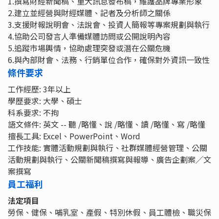
1.撰寫財經新聞稿、重大訊息發布稿，維護品牌專業形象
2.建立並經營與財經媒體、記者及分析師之關係
3.支援財報說明會、法說會、投資人簡報等專案規劃與執行
4.協助公司發言人準備媒體訪問或公開說明內容
5.追蹤市場輿情，協助處理突發或潛在公關危機
6.與內部財會、法務、行銷單位合作，確保對外資訊一致性
條件要求
工作經歷: 3年以上
學歷要求: 大學、碩士
科系要求: 不拘
語文條件: 英文 -- 聽 /略懂、說 /略懂、讀 /略懂、寫 /略懂
擅長工具: Excel、PowerPoint、Word
工作技能: 實體活動規劃與執行、社群媒體經營管理、公關
活動規劃與執行、公關新聞稿撰寫與報導、廣告企劃案╱文
案撰寫
員工福利
法定項目
勞保、健保、哺乳室、產假、特別休假、員工體檢、職災保