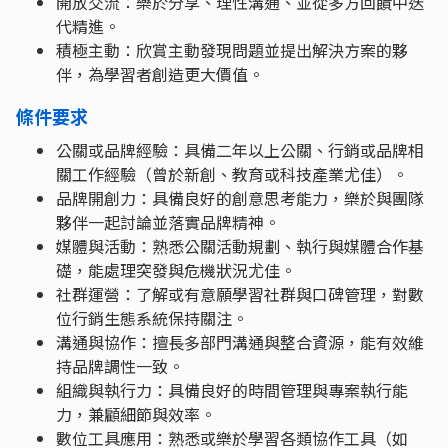
開放交流：樂於分享、理性溝通、並從多方回饋中迭
代精進。
積極主動：欣賞主動發現問題並提出解決方案的夥
伴，為學習者創造更大價值。
條件要求
公關或品牌經驗：具備二年以上公關、行銷或品牌相
關工作經驗（曾於新創、教育或科技產業尤佳）。
品牌開創力：具備良好的創意思考能力，樂於與團隊
夥伴一起討論並落實品牌精神。
媒體與活動：熟悉公關活動規劃、執行與媒體合作基
礎，能處理突發與危機狀況尤佳。
社群運營：了解或有意願學習社群與口碑管理，對數
位行銷生態系統保持關注。
溝通與協作：擅長多部門溝通與整合資源，能有效維
持品牌調性一致。
組織與執行力：具備良好的時間管理與專案執行能
力，兼顧細節與效率。
數位工具應用：熟悉或樂於學習各類協作工具（如