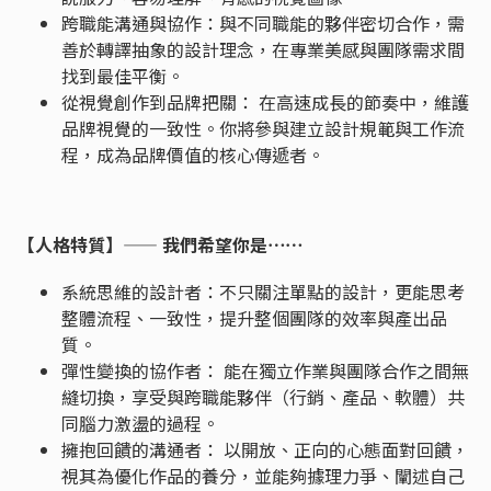
跨職能溝通與協作：與不同職能的夥伴密切合作，需
善於轉譯抽象的設計理念，在專業美感與團隊需求間
找到最佳平衡。
從視覺創作到品牌把關： 在高速成長的節奏中，維護
品牌視覺的一致性。你將參與建立設計規範與工作流
程，成為品牌價值的核心傳遞者。
【人格特質】—— 我們希望你是⋯⋯
系統思維的設計者：不只關注單點的設計，更能思考
整體流程、一致性，提升整個團隊的效率與產出品
質。
彈性變換的協作者： 能在獨立作業與團隊合作之間無
縫切換，享受與跨職能夥伴（行銷、產品、軟體）共
同腦力激盪的過程。
擁抱回饋的溝通者： 以開放、正向的心態面對回饋，
視其為優化作品的養分，並能夠據理力爭、闡述自己