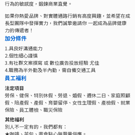
行為的敏感度，鍛鍊商業直覺。
如果你熱愛品牌、對實體通路行銷有高度興趣，並希望在成
長型團隊中發揮實力，我們誠摯邀請你 一起成為品牌健康
力的傳遞者！
加分條件
1.具良好溝通能力
2.個性細心謹慎
3.有社群文案撰寫 或 數位廣告投放經驗 尤佳
4.職務為半外勤及半內勤，需自備交通工具
員工福利
法定項目
勞保、健保、特別休假、勞退、婚假、週休二日、家庭照顧
假、陪產假、產假、育嬰留停、女性生理假、產檢假、就業
保險、員工體檢、職災保險
其他福利
別人不一定有的，我們都有：
★咖啡、茶包、零食點心無限量供應。