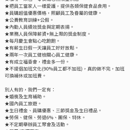
★把員工當家人一樣愛護，提供各類保健食品食用。
★員購超值優惠價格，照顧員工及眷屬的健康。
★公費教育訓練+公假。
★內勤人員績效獎金與定期表揚。
★業務人員保障薪資+無上限的獎金制度。
★每月慶生會點心吃飽飽。
★有薪生日假一天讓員工好好放鬆。
★兩年一次員工健檢關心員工健康。
★有成立福委會，禮金多一份。
★不提倡加班文化(90%員工都不加班)，真的做不完，加班
可換補休或加班費。
別人有的，我們一定有：
★婚喪及生育補助。
★國內員工旅遊。
★生日禮金、員購優惠、三節獎金及生日禮品。
★勞保、健保、勞退6%、團保、特休。
★不定期舉辦員工聚會及活動。