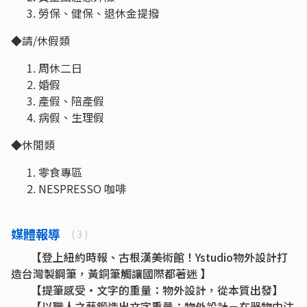
勞保、健保、退休金提撥
◆請/休假類
周休二日
婚假
產假、陪產假
病假、生理假
◆休閒類
零食專區
NESPRESSO 咖啡
媒體報導
( 3 )
【登上紐約時報、古根漢美術館！Ystudio物外設計打
造台灣製鋼筆，黃銅筆觸讓國際都著迷 】
【提筆感受・文字的重量：物外設計，從本質出發】
【以職人之藝鍛造出文字重量：物外設計－在器物中注