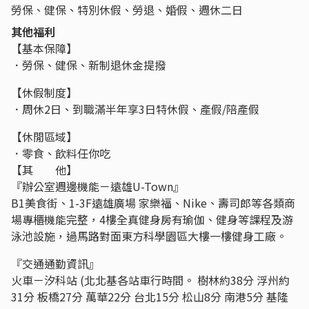
勞保、健保、特別休假、勞退、婚假、週休二日
其他福利
【基本保障】
．勞保、健保、新制退休金提撥
【休假制度】
．周休2日、到職滿半年享3日特休假、產假/陪產假
【休閒區域】
．零食、飲料任你吃
【其 他】
『辦公室週邊機能－遠雄U-Town』
B1美食街、1-3F遠雄廣場 家樂福、Nike、壽司郎等各類商
場專櫃機能完整，4樓全真健身房有瑜伽、健身等課程及游
泳池設施，過馬路對面東方科學園區大樓一樓健身工廠。
『交通通勤資訊』
火車－汐科站 (北北基各站車行時間。 樹林約38分 浮州約
31分 板橋27分 萬華22分 台北15分 松山8分 南港5分 基隆