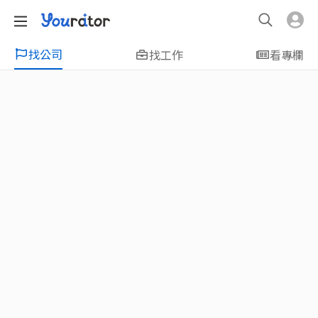
找公司
找工作
看專欄
特輯
新鮮人友善專區｜應屆畢業生找工作、新
鮮人友善、無經驗可
大學生畢業找工作，求職迷惘嗎？Yourator 精
選新鮮人工作職缺：無經驗可、科技新創、外
商公司、週休二日、企業急徵、月薪四萬起、
上市上櫃、應屆最愛等最新工作；提供最新職
場資訊：求職攻略、履歷表撰寫技巧、自傳範
例、面試經驗、學長姐經驗分享等，幫助你找