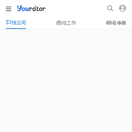
找公司
找工作
看專欄
特輯
新鮮人友善專區｜應屆畢業生找工作、新
鮮人友善、無經驗可
大學生畢業找工作，求職迷惘嗎？Yourator 精
選新鮮人工作職缺：無經驗可、科技新創、外
商公司、週休二日、企業急徵、月薪四萬起、
上市上櫃、應屆最愛等最新工作；提供最新職
場資訊：求職攻略、履歷表撰寫技巧、自傳範
例、面試經驗、學長姐經驗分享等，幫助你找