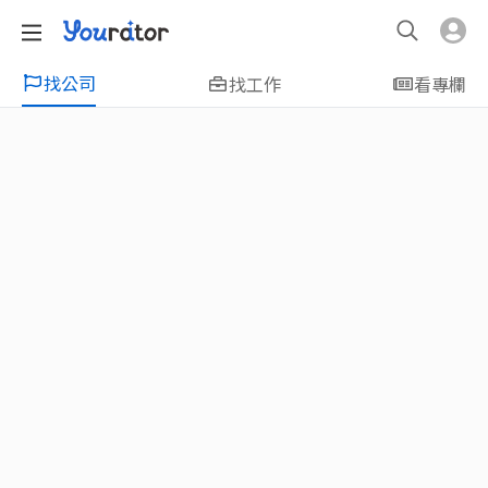
找公司
找工作
看專欄
特輯
新鮮人友善專區｜應屆畢業生找工作、新
鮮人友善、無經驗可
大學生畢業找工作，求職迷惘嗎？Yourator 精
選新鮮人工作職缺：無經驗可、科技新創、外
商公司、週休二日、企業急徵、月薪四萬起、
上市上櫃、應屆最愛等最新工作；提供最新職
場資訊：求職攻略、履歷表撰寫技巧、自傳範
例、面試經驗、學長姐經驗分享等，幫助你找