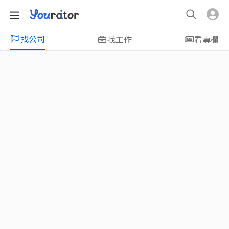
找公司
找工作
看專欄
特輯
新鮮人友善專區｜應屆畢業生找工作、新
鮮人友善、無經驗可
大學生畢業找工作，求職迷惘嗎？Yourator 精
選新鮮人工作職缺：無經驗可、科技新創、外
商公司、週休二日、企業急徵、月薪四萬起、
上市上櫃、應屆最愛等最新工作；提供最新職
場資訊：求職攻略、履歷表撰寫技巧、自傳範
例、面試經驗、學長姐經驗分享等，幫助你找