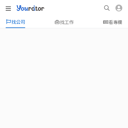
找公司
找工作
看專欄
特輯
新鮮人友善專區｜應屆畢業生找工作、新
鮮人友善、無經驗可
大學生畢業找工作，求職迷惘嗎？Yourator 精
選新鮮人工作職缺：無經驗可、科技新創、外
商公司、週休二日、企業急徵、月薪四萬起、
上市上櫃、應屆最愛等最新工作；提供最新職
場資訊：求職攻略、履歷表撰寫技巧、自傳範
例、面試經驗、學長姐經驗分享等，幫助你找