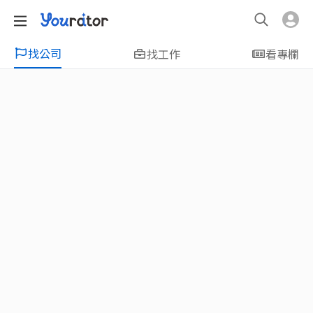
找公司
找工作
看專欄
特輯
新鮮人友善專區｜應屆畢業生找工作、新
鮮人友善、無經驗可
大學生畢業找工作，求職迷惘嗎？Yourator 精
選新鮮人工作職缺：無經驗可、科技新創、外
商公司、週休二日、企業急徵、月薪四萬起、
上市上櫃、應屆最愛等最新工作；提供最新職
場資訊：求職攻略、履歷表撰寫技巧、自傳範
例、面試經驗、學長姐經驗分享等，幫助你找