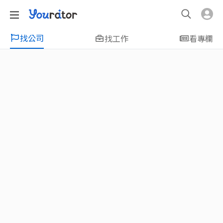
找公司
找工作
看專欄
特輯
新鮮人友善專區｜應屆畢業生找工作、新
鮮人友善、無經驗可
大學生畢業找工作，求職迷惘嗎？Yourator 精
選新鮮人工作職缺：無經驗可、科技新創、外
商公司、週休二日、企業急徵、月薪四萬起、
上市上櫃、應屆最愛等最新工作；提供最新職
場資訊：求職攻略、履歷表撰寫技巧、自傳範
例、面試經驗、學長姐經驗分享等，幫助你找