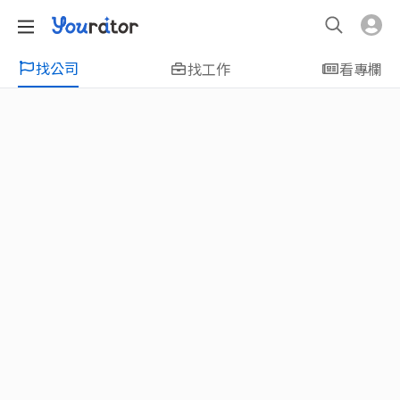
找公司
找工作
看專欄
特輯
新鮮人友善專區｜應屆畢業生找工作、新
鮮人友善、無經驗可
大學生畢業找工作，求職迷惘嗎？Yourator 精
選新鮮人工作職缺：無經驗可、科技新創、外
商公司、週休二日、企業急徵、月薪四萬起、
上市上櫃、應屆最愛等最新工作；提供最新職
場資訊：求職攻略、履歷表撰寫技巧、自傳範
例、面試經驗、學長姐經驗分享等，幫助你找