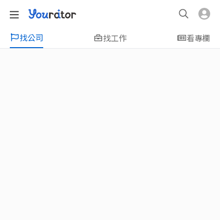
找公司
找工作
看專欄
特輯
新鮮人友善專區｜應屆畢業生找工作、新
鮮人友善、無經驗可
大學生畢業找工作，求職迷惘嗎？Yourator 精
選新鮮人工作職缺：無經驗可、科技新創、外
商公司、週休二日、企業急徵、月薪四萬起、
上市上櫃、應屆最愛等最新工作；提供最新職
場資訊：求職攻略、履歷表撰寫技巧、自傳範
例、面試經驗、學長姐經驗分享等，幫助你找