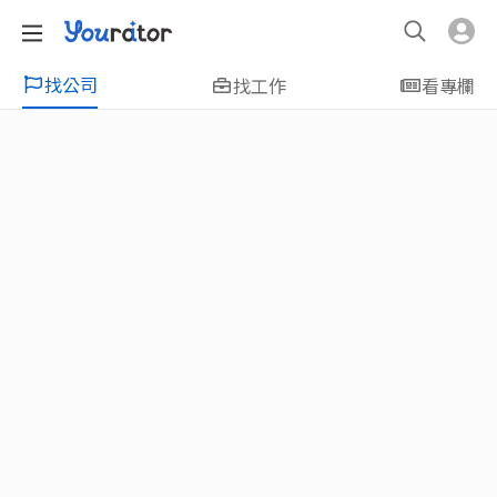
找公司
找工作
看專欄
特輯
新鮮人友善專區｜應屆畢業生找工作、新
鮮人友善、無經驗可
大學生畢業找工作，求職迷惘嗎？Yourator 精
選新鮮人工作職缺：無經驗可、科技新創、外
商公司、週休二日、企業急徵、月薪四萬起、
上市上櫃、應屆最愛等最新工作；提供最新職
場資訊：求職攻略、履歷表撰寫技巧、自傳範
例、面試經驗、學長姐經驗分享等，幫助你找