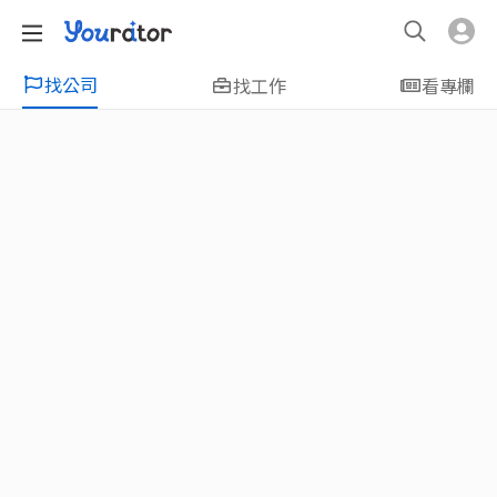
找公司
找工作
看專欄
特輯
新鮮人友善專區｜應屆畢業生找工作、新
鮮人友善、無經驗可
大學生畢業找工作，求職迷惘嗎？Yourator 精
選新鮮人工作職缺：無經驗可、科技新創、外
商公司、週休二日、企業急徵、月薪四萬起、
上市上櫃、應屆最愛等最新工作；提供最新職
場資訊：求職攻略、履歷表撰寫技巧、自傳範
例、面試經驗、學長姐經驗分享等，幫助你找